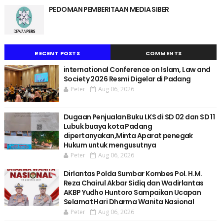
PEDOMAN PEMBERITAAN MEDIA SIBER
RECENT POSTS
COMMENTS
international Conference on Islam, Law and
Society 2026 Resmi Digelar di Padang
Peter
Aug 06, 2026
Dugaan Penjualan Buku LKS di SD 02 dan SD 11
Lubuk buaya kota Padang
dipertanyakan,Minta Aparat penegak
Hukum untuk mengusutnya
Peter
Aug 06, 2026
Dirlantas Polda Sumbar Kombes Pol. H.M.
Reza Chairul Akbar Sidiq dan Wadirlantas
AKBP Yudho Huntoro Sampaikan Ucapan
Selamat Hari Dharma Wanita Nasional
Peter
Aug 06, 2026