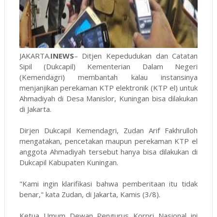
JAKARTA.
INEWS
– Ditjen Kepedudukan dan Catatan
Sipil (Dukcapil) Kementerian Dalam Negeri
(Kemendagri) membantah kalau instansinya
menjanjikan perekaman KTP elektronik (KTP el) untuk
Ahmadiyah di Desa Manislor, Kuningan bisa dilakukan
di Jakarta.
Dirjen Dukcapil Kemendagri, Zudan Arif Fakhrulloh
mengatakan, pencetakan maupun perekaman KTP el
anggota Ahmadiyah tersebut hanya bisa dilakukan di
Dukcapil Kabupaten Kuningan.
"Kami ingin klarifikasi bahwa pemberitaan itu tidak
benar," kata Zudan, di Jakarta, Kamis (3/8).
Ketua Umum Dewan Pengurus Korpri Nasional ini