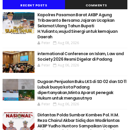
RECENT POSTS
COMMENTS
Kapolres Pasaman Barat AKBP Agung
Tribawanto Bersama Jajaran Ucapkan
Selamat Ulang Tahun Bupati
H.Yulianto,wujud Sinergi untuk kemajuan
Daerah
Peter
Aug 08, 2026
international Conference on Islam, Law and
Society 2026 Resmi Digelar di Padang
Peter
Aug 06, 2026
Dugaan Penjualan Buku LKS di SD 02 dan SD 11
Lubuk buaya kota Padang
dipertanyakan,Minta Aparat penegak
Hukum untuk mengusutnya
Peter
Aug 06, 2026
Dirlantas Polda Sumbar Kombes Pol. H.M.
Reza Chairul Akbar Sidiq dan Wadirlantas
AKBP Yudho Huntoro Sampaikan Ucapan