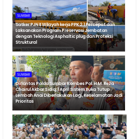
SUMBAR
‎Satker PJN II Wilayah kerja PPK 2.1 Percepat dan
Laksanakan Program Preservasi Jembatan
dengan Teknologi Asphaltic plug dan Proteksi
Struktural ‎
SUMBAR
Dirlantas Polda Sumbar Kombes Pol. H.M. Reza
Chairul Akbar Sidiq: 1 April Sistem Buka Tutup
Lembah Anai Diberlakukan Lagi, Keselamatan Jadi
Prioritas