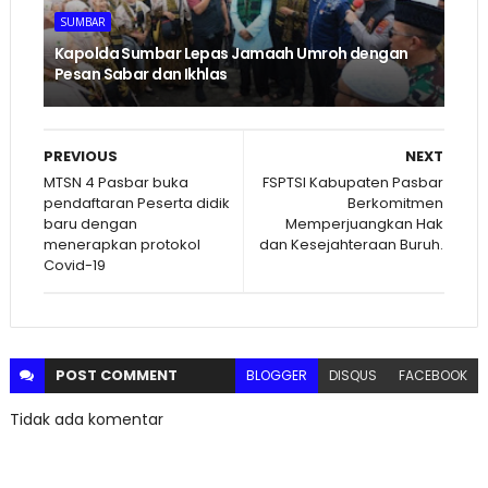
SUMBAR
Kapolda Sumbar Lepas Jamaah Umroh dengan
Pesan Sabar dan Ikhlas
PREVIOUS
NEXT
MTSN 4 Pasbar buka
FSPTSI Kabupaten Pasbar
pendaftaran Peserta didik
Berkomitmen
baru dengan
Memperjuangkan Hak
menerapkan protokol
dan Kesejahteraan Buruh.
Covid-19
POST
COMMENT
BLOGGER
DISQUS
FACEBOOK
Tidak ada komentar