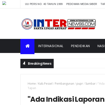
UU PERS NO. 40 TAHUN 1999
PEDOMAN MEDIA SIBER
TAR
INTERNASIONAL
PENDIDIKAN
NAS
Breaking News
Home
/
Kab.Pessel
/
Pembangunan
/
pupr
/
Sumbar
/
"Ada 
Tapan
"Ada Indikasi Laporan F