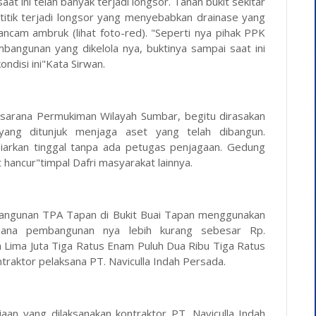
at ini telah banyak terjadi longsor. Tanah bukit sekitar
 titik terjadi longsor yang menyebabkan drainase yang
ncam ambruk (lihat foto-red). "Seperti nya pihak PPK
angunan yang dikelola nya, buktinya sampai saat ini
ndisi ini"Kata Sirwan.
rasarana Permukiman Wilayah Sumbar, begitu dirasakan
yang ditunjuk menjaga aset yang telah dibangun.
biarkan tinggal tanpa ada petugas penjagaan. Gedung
t hancur"timpal Dafri masyarakat lainnya.
mbangunan TPA Tapan di Bukit Buai Tapan menggunakan
dana pembangunan nya lebih kurang sebesar Rp.
h Lima Juta Tiga Ratus Enam Puluh Dua Ribu Tiga Ratus
ntraktor pelaksana PT. Naviculla Indah Persada.
aan yang dilaksanakan kontraktor PT. Naviculla Indah