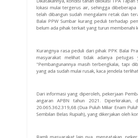
Dikatakannya, kondisi tanah dilokasi TPA Tapan sa
lokasi mulai tergerus air, sehingga dibeberapa
telah dibangun sudah mengalami retak dan tera
Balai PPW Sumbar kurang peduli terhadap pemb
belum ada pihak terkait yang turun membenahi ko
Kurangnya rasa peduli dari pihak PPK Balai P
masyarakat melihat tidak adanya petugas 
"Pembangunannya masih terbengkalai, tapi di
yang ada sudah mulai rusak, kaca jendela terliha
Dari informasi yang diperoleh, pekerjaan Pe
angaran APBN tahun 2021. Diperkirakan, 
20.065.362.319,68 (Dua Puluh Miliar Enam Pulu
Sembilan Belas Rupiah), yang dikerjakan oleh ko
Ramli masyarakat lain nya, mengatakan, pekerj