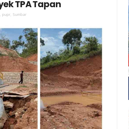
yek TPA Tapan
,
pupr
,
Sumbar