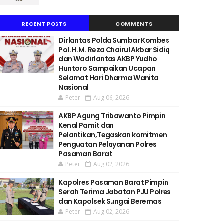
RECENT POSTS
COMMENTS
Dirlantas Polda Sumbar Kombes
Pol. H.M. Reza Chairul Akbar Sidiq
dan Wadirlantas AKBP Yudho
Huntoro Sampaikan Ucapan
Selamat Hari Dharma Wanita
Nasional
Peter
Aug 06, 2026
AKBP Agung Tribawanto Pimpin
Kenal Pamit dan
Pelantikan,Tegaskan komitmen
Penguatan Pelayanan Polres
Pasaman Barat
Peter
Aug 02, 2026
Kapolres Pasaman Barat Pimpin
Serah Terima Jabatan PJU Polres
dan Kapolsek Sungai Beremas
Peter
Aug 02, 2026