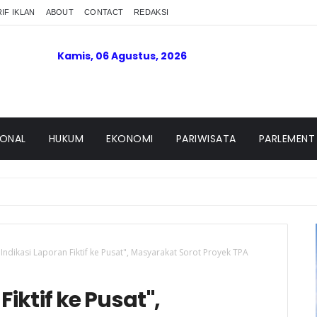
IF IKLAN
ABOUT
CONTACT
REDAKSI
Kamis, 06 Agustus, 2026
IONAL
HUKUM
EKONOMI
PARIWISATA
PARLEMENT
Indikasi Laporan Fiktif ke Pusat", Masyarakat Sorot Proyek TPA
iktif ke Pusat",