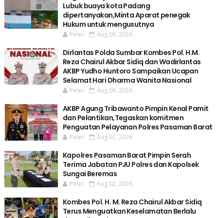
Lubuk buaya kota Padang
dipertanyakan,Minta Aparat penegak
Hukum untuk mengusutnya
Peter
Aug 06, 2026
Dirlantas Polda Sumbar Kombes Pol. H.M.
Reza Chairul Akbar Sidiq dan Wadirlantas
AKBP Yudho Huntoro Sampaikan Ucapan
Selamat Hari Dharma Wanita Nasional
Peter
Aug 06, 2026
AKBP Agung Tribawanto Pimpin Kenal Pamit
dan Pelantikan,Tegaskan komitmen
Penguatan Pelayanan Polres Pasaman Barat
Peter
Aug 02, 2026
Kapolres Pasaman Barat Pimpin Serah
Terima Jabatan PJU Polres dan Kapolsek
Sungai Beremas
Peter
Aug 02, 2026
Kombes Pol. H. M. Reza Chairul Akbar Sidiq
Terus Menguatkan Keselamatan Berlalu