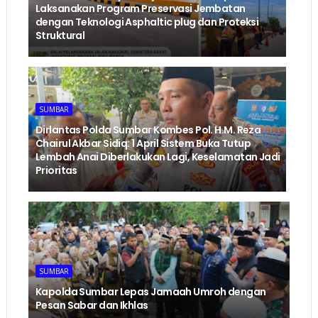
Laksanakan Program Preservasi Jembatan
dengan Teknologi Asphaltic plug dan Proteksi
Struktural ‎
SUMBAR
Dirlantas Polda Sumbar Kombes Pol. H.M. Reza
Chairul Akbar Sidiq: 1 April Sistem Buka Tutup
Lembah Anai Diberlakukan Lagi, Keselamatan Jadi
Prioritas
SUMBAR
Kapolda Sumbar Lepas Jamaah Umroh dengan
Pesan Sabar dan Ikhlas