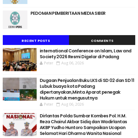
PEDOMAN PEMBERITAAN MEDIA SIBER
RECENT POSTS
COMMENTS
international Conference on Islam, Law and
Society 2026 Resmi Digelar di Padang
Peter
Aug 06, 2026
Dugaan Penjualan Buku LKS di SD 02 dan SD 11
Lubuk buaya kota Padang
dipertanyakan,Minta Aparat penegak
Hukum untuk mengusutnya
Peter
Aug 06, 2026
Dirlantas Polda Sumbar Kombes Pol. H.M.
Reza Chairul Akbar Sidiq dan Wadirlantas
AKBP Yudho Huntoro Sampaikan Ucapan
Selamat Hari Dharma Wanita Nasional