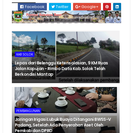
Facebook
Twitter
Google+
KAB SOLOK
Lepas dari Belenggu Keterisolasian, 9 KM Ruas
Jalan Kapujan - Rimbo Data Kab.Solok Telah
Berkondisi Mantap
PEMBANGUNAN
Jaringan Irigasi Lubuk Buaya Ditangani BWSS-V
Padang, Setelah Ada Penyerahan Aset Oleh
Pemkab dan DPRD