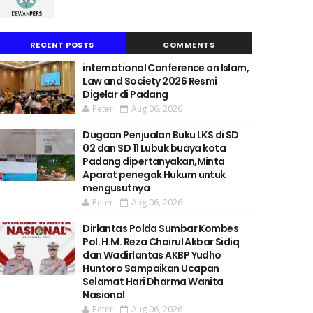
RECENT POSTS
COMMENTS
international Conference on Islam,
Law and Society 2026 Resmi
Digelar di Padang
Peter
Aug 06, 2026
Dugaan Penjualan Buku LKS di SD
02 dan SD 11 Lubuk buaya kota
Padang dipertanyakan,Minta
Aparat penegak Hukum untuk
mengusutnya
Peter
Aug 06, 2026
Dirlantas Polda Sumbar Kombes
Pol. H.M. Reza Chairul Akbar Sidiq
dan Wadirlantas AKBP Yudho
Huntoro Sampaikan Ucapan
Selamat Hari Dharma Wanita
Nasional
Peter
Aug 06, 2026