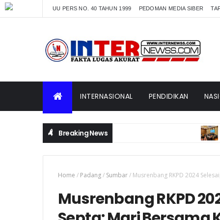
UU PERS NO. 40 TAHUN 1999
PEDOMAN MEDIA SIBER
TAR
INTERNASIONAL
PENDIDIKAN
NAS
Breaking News
PADANG SUMBA
Home
/
Padang
/
Sumbar
/
Musrenbang RKPD 2024 Selesai
Musrenbang RKPD 2024
Septa: Mari Bersama 