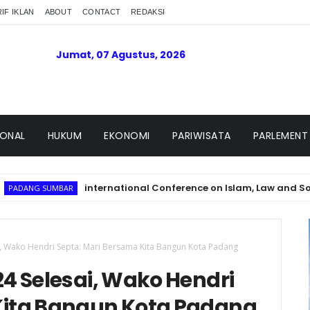
IF IKLAN
ABOUT
CONTACT
REDAKSI
Jumat, 07 Agustus, 2026
IONAL
HUKUM
EKONOMI
PARIWISATA
PARLEMENT
international Conference on Islam, Law and Society 2026 Re
R
, Wako Hendri Septa: Mari Bersama Kita Bangun Kota Padang
 Selesai, Wako Hendri
Kita Bangun Kota Padang