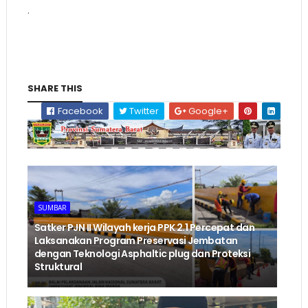
.
SHARE THIS
Facebook
Twitter
Google+
SUMBAR
‎Satker PJN II Wilayah kerja PPK 2.1 Percepat dan
Laksanakan Program Preservasi Jembatan
dengan Teknologi Asphaltic plug dan Proteksi
Struktural ‎