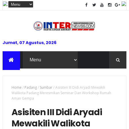
Jumat, 07 Agustus, 2026
Home
/
Padang
/
Sumbar
/
Asisiten III Didi Aryadi Mewakili
Walikota Padang Meresmikan Seminar Dan Workshop Rumah
Aman Gempa
Asisiten III Didi Aryadi
Mewakili Walikota