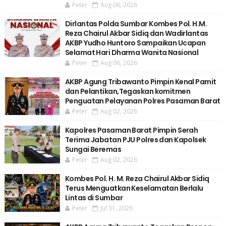
Peter
Aug 06, 2026
Dirlantas Polda Sumbar Kombes Pol. H.M.
Reza Chairul Akbar Sidiq dan Wadirlantas
AKBP Yudho Huntoro Sampaikan Ucapan
Selamat Hari Dharma Wanita Nasional
Peter
Aug 06, 2026
AKBP Agung Tribawanto Pimpin Kenal Pamit
dan Pelantikan,Tegaskan komitmen
Penguatan Pelayanan Polres Pasaman Barat
Peter
Aug 02, 2026
Kapolres Pasaman Barat Pimpin Serah
Terima Jabatan PJU Polres dan Kapolsek
Sungai Beremas
Peter
Aug 02, 2026
Kombes Pol. H. M. Reza Chairul Akbar Sidiq
Terus Menguatkan Keselamatan Berlalu
Lintas di Sumbar
Peter
Jul 31, 2026