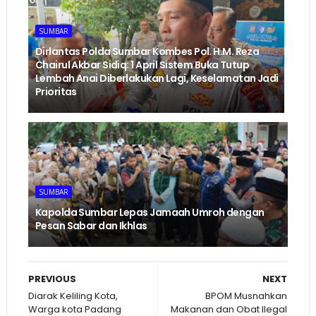
SUMBAR
Dirlantas Polda Sumbar Kombes Pol. H.M. Reza
Chairul Akbar Sidiq: 1 April Sistem Buka Tutup
Lembah Anai Diberlakukan Lagi, Keselamatan Jadi
Prioritas
SUMBAR
Kapolda Sumbar Lepas Jamaah Umroh dengan
Pesan Sabar dan Ikhlas
PREVIOUS
NEXT
Diarak Keliling Kota,
BPOM Musnahkan
Warga kota Padang
Makanan dan Obat Ilegal