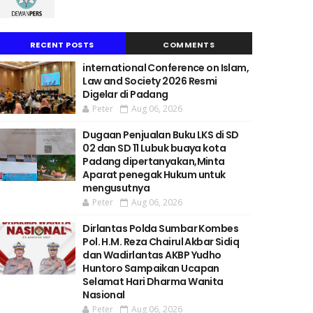
RECENT POSTS
COMMENTS
international Conference on Islam,
Law and Society 2026 Resmi
Digelar di Padang
Peter
Aug 06, 2026
Dugaan Penjualan Buku LKS di SD
02 dan SD 11 Lubuk buaya kota
Padang dipertanyakan,Minta
Aparat penegak Hukum untuk
mengusutnya
Peter
Aug 06, 2026
Dirlantas Polda Sumbar Kombes
Pol. H.M. Reza Chairul Akbar Sidiq
dan Wadirlantas AKBP Yudho
Huntoro Sampaikan Ucapan
Selamat Hari Dharma Wanita
Nasional
Peter
Aug 06, 2026