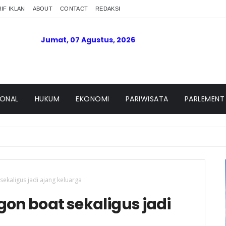
IF IKLAN
ABOUT
CONTACT
REDAKSI
Jumat, 07 Agustus, 2026
IONAL
HUKUM
EKONOMI
PARIWISATA
PARLEMENT
Polres dan Kapolsek Sungai Beremas
 sekaligus jadi ajang keluarga
agon boat sekaligus jadi