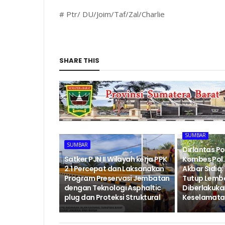
# Ptr/ DU/Joim/Taf/Zal/Charlie
SHARE THIS
SUMBAR
SUMBAR
Dirlantas P
‎Satker PJN II Wilayah kerja PPK
Kombes Pol. 
2.1 Percepat dan Laksanakan
Akbar Sidiq: 
Program Preservasi Jembatan
Tutup Lemb
dengan Teknologi Asphaltic
Diberlakukan
plug dan Proteksi Struktural ‎
Keselamatan