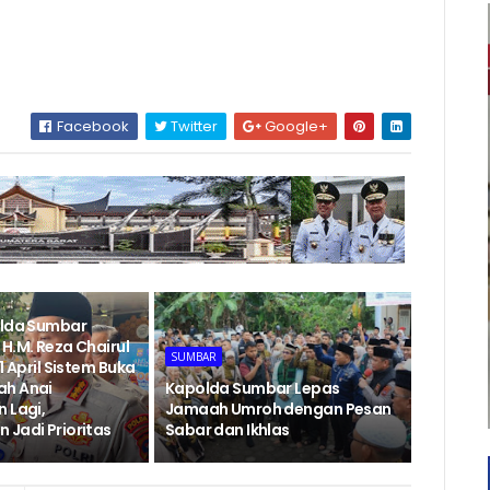
Facebook
Twitter
Google+
olda Sumbar
H.M. Reza Chairul
SUMBAR
1 April Sistem Buka
ah Anai
Kapolda Sumbar Lepas
 Lagi,
Jamaah Umroh dengan Pesan
 Jadi Prioritas
Sabar dan Ikhlas