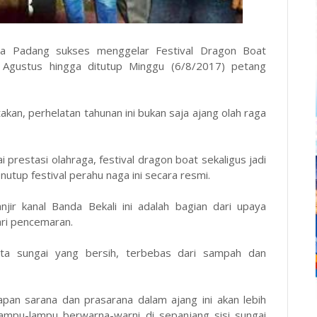
 Padang sukses menggelar Festival Dragon Boat
 Agustus hingga ditutup Minggu (6/8/2017) petang
kan, perhelatan tahunan ini bukan saja ajang olah raga
restasi olahraga, festival dragon boat sekaligus jadi
nutup festival perahu naga ini secara resmi.
njir kanal Banda Bekali ini adalah bagian dari upaya
ari pencemaran.
inta sungai yang bersih, terbebas dari sampah dan
apan sarana dan prasarana dalam ajang ini akan lebih
lampu-lampu berwarna-warni di sepanjang sisi sungai