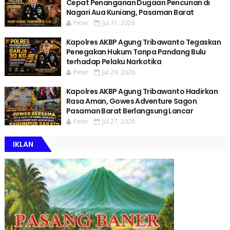
Cepat Penanganan Dugaan Pencurian di
Nagari Aua Kuniang, Pasaman Barat
Peter
Jul 31, 2026
Kapolres AKBP Agung Tribawanto Tegaskan
Penegakan Hukum Tanpa Pandang Bulu
terhadap Pelaku Narkotika
Peter
Jul 29, 2026
Kapolres AKBP Agung Tribawanto Hadirkan
Rasa Aman, Gowes Adventure Sagon
Pasaman Barat Berlangsung Lancar
Peter
Jul 27, 2026
IKLAN