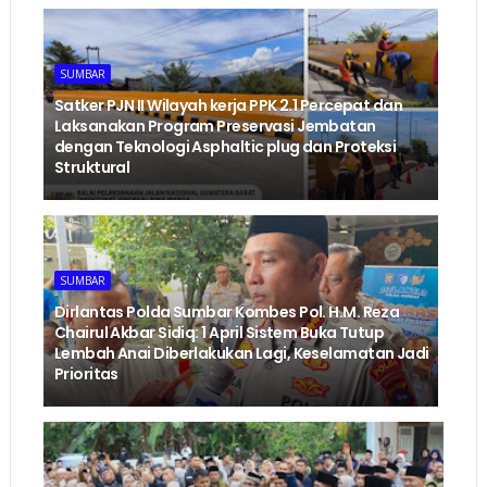
SUMBAR
‎Satker PJN II Wilayah kerja PPK 2.1 Percepat dan
Laksanakan Program Preservasi Jembatan
dengan Teknologi Asphaltic plug dan Proteksi
Struktural ‎
SUMBAR
Dirlantas Polda Sumbar Kombes Pol. H.M. Reza
Chairul Akbar Sidiq: 1 April Sistem Buka Tutup
Lembah Anai Diberlakukan Lagi, Keselamatan Jadi
Prioritas