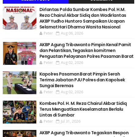
Dirlantas Polda Sumbar Kombes Pol. H.M.
Reza Chairul Akbar Sidiq dan Wadirlantas
AKBP Yudho Huntoro Sampaikan Ucapan
Selamat Hari Dharma Wanita Nasional
Peter
Aug 06, 2026
AKBP Agung Tribawanto Pimpin Kenal Pamit
dan Pelantikan,Tegaskan komitmen
Penguatan Pelayanan Polres Pasaman Barat
Peter
Aug 02, 2026
Kapolres Pasaman Barat Pimpin Serah
Terima Jabatan PJU Polres dan Kapolsek
Sungai Beremas
Peter
Aug 02, 2026
Kombes Pol. H. M. Reza Chairul Akbar Sidiq
Terus Menguatkan Keselamatan Berlalu
Lintas di Sumbar
Peter
Jul 31, 2026
AKBP Agung Tribawanto Tegaskan Respon