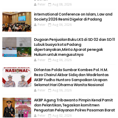
Peter
Aug 08, 2026
international Conference on Islam, Law and
Society 2026 Resmi Digelar di Padang
Peter
Aug 06, 2026
Dugaan Penjualan Buku LKS di SD 02 dan SD 11
Lubuk buaya kota Padang
dipertanyakan,Minta Aparat penegak
Hukum untuk mengusutnya
Peter
Aug 06, 2026
Dirlantas Polda Sumbar Kombes Pol. H.M.
Reza Chairul Akbar Sidiq dan Wadirlantas
AKBP Yudho Huntoro Sampaikan Ucapan
Selamat Hari Dharma Wanita Nasional
Peter
Aug 06, 2026
AKBP Agung Tribawanto Pimpin Kenal Pamit
dan Pelantikan,Tegaskan komitmen
Penguatan Pelayanan Polres Pasaman Barat
Peter
Aug 02, 2026