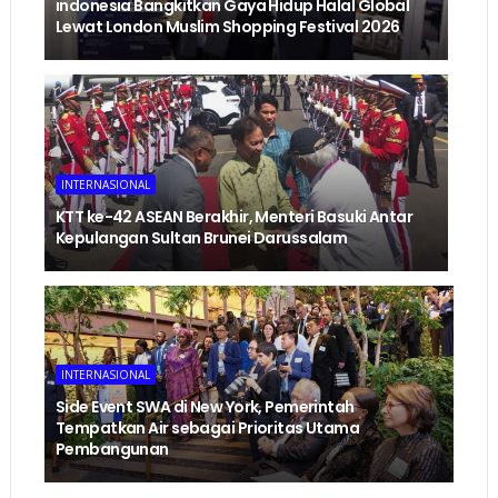
indonesia Bangkitkan Gaya Hidup Halal Global
Lewat London Muslim Shopping Festival 2026
INTERNASIONAL
KTT ke-42 ASEAN Berakhir, Menteri Basuki Antar
Kepulangan Sultan Brunei Darussalam
INTERNASIONAL
Side Event SWA di New York, Pemerintah
Tempatkan Air sebagai Prioritas Utama
Pembangunan