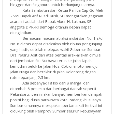
blogger dari Singapura untuk berkunjung ujarnya.
Kata Sambutan dari Ketua Panitia Cap Go Meh
2569 Bapak Arif Rusdi Rusli, SH mengatakan gagasan
acara ini adalah dari Bapak Alber H. Lukman, SE
anggota DPR-RI semoga ditahun depan dapat
ditingkatkan.
Bermacam-macam atraksi mulai dari No. 1 s/d
No. 8 diatas dapat disaksikan oleh ribuan pengunjung
yang hadir, setelah melepas wakil Gubernur Sumbar
Drs. Nasrul Abit dari atas pentas arak-arakan dimulai
dari jembatan Siti Nurbaya terus ke Jalan Nipah
kemudian belok ke Jalan Hos. Cokrominoto menuju
jalan Niaga dan berakhir di jalan Kelenteng degan
rute sepanjang 2,5 km.
Ada sebanyak 18 kio dari 8 marga
dan
ditambah 6 peserta dari berbagai daerah seperti
Pekanbaru, iven ini akan banyak memberikan dampak
positif bagi dunia pariwisata kota Padang khususnya
Sumbar umumnya merupakan pertama kali fertival ini
didukung oleh Pemprov Sumbar seluruh kebudayaan