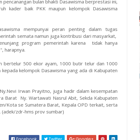
n pencanangan bulan bhakti Dasawisma berprestasi ini,
eluruh kader baik PKK maupun kelompok Dasawisma
asawisma mempunyai peran penting dalam tugas
rintah semata namun juga kontribusi dari masyarkat,
nunjang program pemerintah karena tidak hanya
", harapnya.
 bertelur 500 ekor ayam, 1000 butir telur dan 1000
kan kepada kelompok Dasawisma yang ada di Kabupaten
Ny.Nevi Irwan Prayitno, juga hadir dalam kesempatan
ra Barat Ny. Wartawati Nasrul Abit, Sekda Kabupaten
n/Kota se Sumatera Barat, Kepala OPD terkait, serta
 (adek/zdr-hms prov sumbar)
Facebook
Twitter
Google+