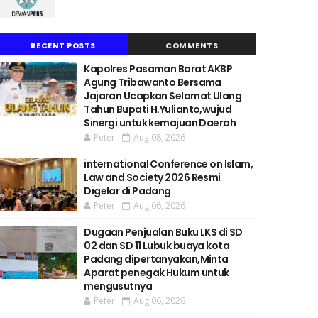
RECENT POSTS
COMMENTS
Kapolres Pasaman Barat AKBP
Agung Tribawanto Bersama
Jajaran Ucapkan Selamat Ulang
Tahun Bupati H.Yulianto,wujud
Sinergi untuk kemajuan Daerah
Peter
Aug 08, 2026
international Conference on Islam,
Law and Society 2026 Resmi
Digelar di Padang
Peter
Aug 06, 2026
Dugaan Penjualan Buku LKS di SD
02 dan SD 11 Lubuk buaya kota
Padang dipertanyakan,Minta
Aparat penegak Hukum untuk
mengusutnya
Peter
Aug 06, 2026