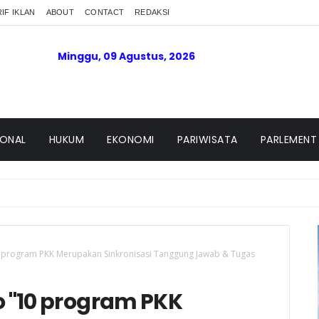
IF IKLAN
ABOUT
CONTACT
REDAKSI
Minggu, 09 Agustus, 2026
IONAL
HUKUM
EKONOMI
PARIWISATA
PARLEMENT
lantikan,Tegaskan komitmen Penguatan Pelayanan Polres Pas
10 program PKK Merupakan Sinkronisasi Tanggung Jawab & Tugas
o "10 program PKK