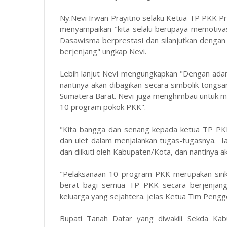
Ny.Nevi Irwan Prayitno selaku Ketua TP PKK Pr
menyampaikan "kita selalu berupaya memotiv
Dasawisma berprestasi dan silanjutkan dengan
berjenjang" ungkap Nevi.
Lebih lanjut Nevi mengungkapkan "Dengan ada
nantinya akan dibagikan secara simbolik tong
Sumatera Barat. Nevi juga menghimbau untuk 
10 program pokok PKK".
"Kita bangga dan senang kepada ketua TP PK
dan ulet dalam menjalankan tugas-tugasnya. Ia
dan diikuti oleh Kabupaten/Kota, dan nantinya 
"Pelaksanaan 10 program PKK merupakan sink
berat bagi semua TP PKK secara berjenjan
keluarga yang sejahtera. jelas Ketua Tim Peng
Bupati Tanah Datar yang diwakili Sekda Ka