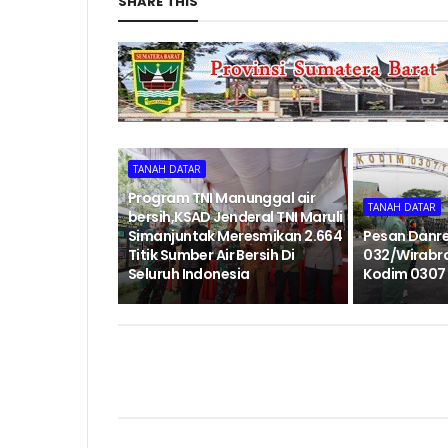
SHARE THIS
TANAH DATAR
Program TNI Manunggal air
TANAH DATAR
bersih,KSAD Jenderal TNI Maruli
Simanjuntak Meresmikan 2.664
Pesan Danr
Titik Sumber Air Bersih Di
032/Wirabra
Seluruh Indonesia
Kodim 0307