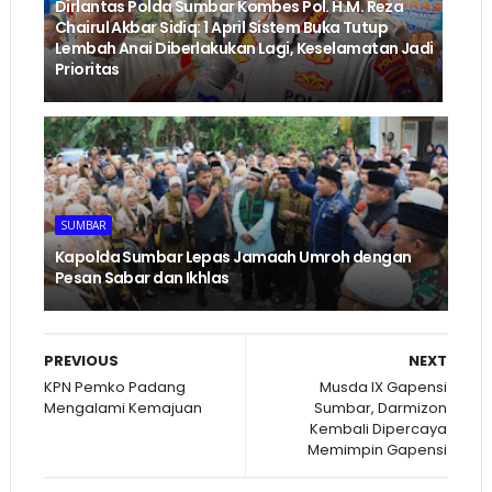
Dirlantas Polda Sumbar Kombes Pol. H.M. Reza
Chairul Akbar Sidiq: 1 April Sistem Buka Tutup
Lembah Anai Diberlakukan Lagi, Keselamatan Jadi
Prioritas
SUMBAR
Kapolda Sumbar Lepas Jamaah Umroh dengan
Pesan Sabar dan Ikhlas
PREVIOUS
NEXT
KPN Pemko Padang
Musda IX Gapensi
Mengalami Kemajuan
Sumbar, Darmizon
Kembali Dipercaya
Memimpin Gapensi