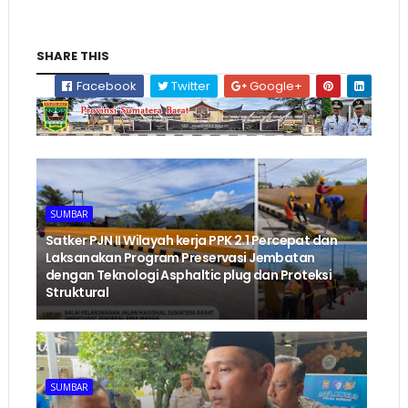
SHARE THIS
Facebook
Twitter
Google+
SUMBAR
‎Satker PJN II Wilayah kerja PPK 2.1 Percepat dan
Laksanakan Program Preservasi Jembatan
dengan Teknologi Asphaltic plug dan Proteksi
Struktural ‎
SUMBAR