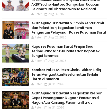
AKBP Yudho Huntoro Sampaikan Ucapan
Selamat Hari Dharma Wanita Nasional
Peter
Aug 06, 2026
AKBP Agung Tribawanto Pimpin Kenal Pamit
dan Pelantikan,Tegaskan komitmen
Penguatan Pelayanan Polres Pasaman Barat
Peter
Aug 02, 2026
Kapolres Pasaman Barat Pimpin Serah
Terima Jabatan PJU Polres dan Kapolsek
Sungai Beremas
Peter
Aug 02, 2026
Kombes Pol. H. M. Reza Chairul Akbar Sidiq
Terus Menguatkan Keselamatan Berlalu
Lintas di Sumbar
Peter
Jul 31, 2026
AKBP Agung Tribawanto Tegaskan Respon
Cepat Penanganan Dugaan Pencurian di
Nagari Aua Kuniang, Pasaman Barat
Peter
Jul 31, 2026