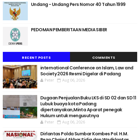
Undang - Undang Pers Nomor 40 Tahun 1999
PEDOMAN PEMBERITAAN MEDIA SIBER
RECENT POSTS
COMMENTS
international Conference on Islam, Law and
Society 2026 Resmi Digelar di Padang
Peter
Aug 06, 2026
Dugaan Penjualan Buku LKS di SD 02 dan SD 11
Lubuk buaya kota Padang
dipertanyakan,Minta Aparat penegak
Hukum untuk mengusutnya
Peter
Aug 06, 2026
Dirlantas Polda Sumbar Kombes Pol. H.M.
Reza Chairul Akbar Sidiq dan Wadirlantas