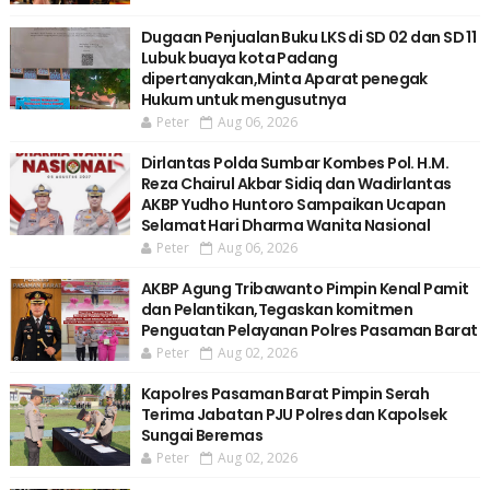
Dugaan Penjualan Buku LKS di SD 02 dan SD 11
Lubuk buaya kota Padang
dipertanyakan,Minta Aparat penegak
Hukum untuk mengusutnya
Peter
Aug 06, 2026
Dirlantas Polda Sumbar Kombes Pol. H.M.
Reza Chairul Akbar Sidiq dan Wadirlantas
AKBP Yudho Huntoro Sampaikan Ucapan
Selamat Hari Dharma Wanita Nasional
Peter
Aug 06, 2026
AKBP Agung Tribawanto Pimpin Kenal Pamit
dan Pelantikan,Tegaskan komitmen
Penguatan Pelayanan Polres Pasaman Barat
Peter
Aug 02, 2026
Kapolres Pasaman Barat Pimpin Serah
Terima Jabatan PJU Polres dan Kapolsek
Sungai Beremas
Peter
Aug 02, 2026