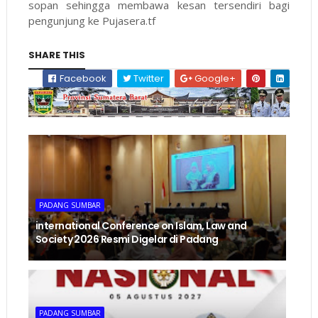
sopan sehingga membawa kesan tersendiri bagi
pengunjung ke Pujasera.tf
SHARE THIS
Facebook
Twitter
Google+
PADANG SUMBAR
international Conference on Islam, Law and
Society 2026 Resmi Digelar di Padang
PADANG SUMBAR