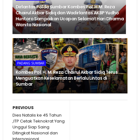
Dirlantas Polda Sumbar Kombes Pol. H.M. Reza
Chairul Akbar Sidiq dan Wadirlantas AKBP Yudho
Huntoro Sampaikan Ucapan Selamat Hari Dharma
Wanita Nasional
PADANG SUMBAR
Kombes Pol. H. M. Reza Chairul Akbar Sidiq Terus
Menguatkan Keselamatan Berlalu Lintas di
Sumbar
PREVIOUS
Dies Natalis ke 45 Tahun
,ITP Cetak Teknokrat Yang
Unggul Siap Saing
Ditingkat Nasional dan
Internasional