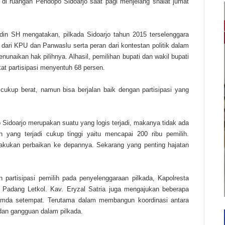
 di ruangan Pendopo Sidoarjo saat pagi menjelang shalat jumat
din SH mengatakan, pilkada Sidoarjo tahun 2015 terselenggara
dari KPU dan Panwaslu serta peran dari kontestan politik dalam
unaikan hak pilihnya. Alhasil, pemilihan bupati dan wakil bupati
kat partisipasi menyentuh 68 persen.
 cukup berat, namun bisa berjalan baik dengan partisipasi yang
idoarjo merupakan suatu yang logis terjadi, makanya tidak ada
h yang terjadi cukup tinggi yaitu mencapai 200 ribu pemilih.
ilakukan perbaikan ke depannya. Sekarang yang penting hajatan
 partisipasi pemilih pada penyelenggaraan pilkada, Kapolresta
adang Letkol. Kav. Eryzal Satria juga mengajukan beberapa
opimda setempat. Terutama dalam membangun koordinasi antara
 dan gangguan dalam pilkada.