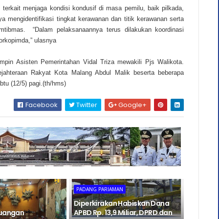
erkait menjaga kondisi kondusif di masa pemilu, baik pilkada,
a mengidentifikasi tingkat kerawanan dan titik kerawanan serta
mtibmas. “Dalam pelaksanaannya terus dilakukan koordinasi
orkopimda,” ulasnya
pin Asisten Pemerintahan Vidal Triza mewakili Pjs Walikota.
ahteraan Rakyat Kota Malang Abdul Malik beserta beberapa
tu (12/5) pagi.(th/hms)
Facebook
Twitter
Google+
PADANG PARIAMAN
Diperkirakan Habiskan Dana
euangan
APBD Rp. 13,9 Miliar, DPRD dan