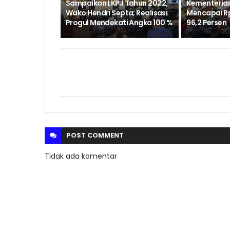
Sampaikan LKPJ Tahun 2022,
Kementerian
Wako Hendri Septa; Realisasi
Mencapai Rp11
Progul Mendekati Angka 100 %
96,2 Persen
POST
COMMENT
Tidak ada komentar