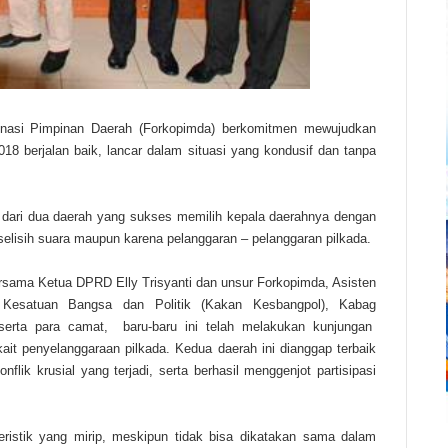
nasi Pimpinan Daerah (Forkopimda) berkomitmen mewujudkan
18 berjalan baik, lancar dalam situasi yang kondusif dan tanpa
 dari dua daerah yang sukses memilih kepala daerahnya dengan
al selisih suara maupun karena pelanggaran – pelanggaran pilkada.
rsama Ketua DPRD Elly Trisyanti dan unsur Forkopimda, Asisten
r Kesatuan Bangsa dan Politik (Kakan Kesbangpol), Kabag
ta para camat, baru-baru ini telah melakukan kunjungan
ait penyelanggaraan pilkada. Kedua daerah ini dianggap terbaik
flik krusial yang terjadi, serta berhasil menggenjot partisipasi
eristik yang mirip, meskipun tidak bisa dikatakan sama dalam