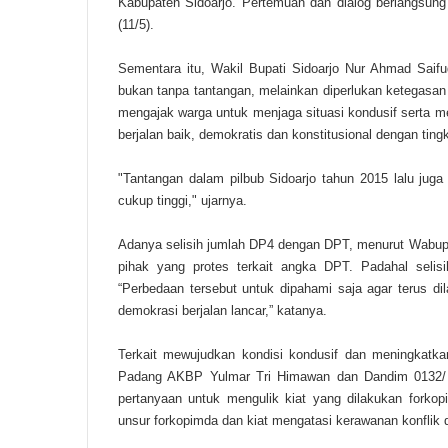
Kabupaten Sidoarjo. Pertemuan dan dialog berlangsung
(11/5).
Sementara itu, Wakil Bupati Sidoarjo Nur Ahmad Saifu
bukan tanpa tantangan, melainkan diperlukan ketegasan 
mengajak warga untuk menjaga situasi kondusif serta men
berjalan baik, demokratis dan konstitusional dengan ting
"Tantangan dalam pilbub Sidoarjo tahun 2015 lalu juga
cukup tinggi," ujarnya.
Adanya selisih jumlah DP4 dengan DPT, menurut Wabup S
pihak yang protes terkait angka DPT. Padahal selisi
“Perbedaan tersebut untuk dipahami saja agar terus d
demokrasi berjalan lancar,” katanya.
Terkait mewujudkan kondisi kondusif dan meningkatkan
Padang AKBP Yulmar Tri Himawan dan Dandim 0132/ P
pertanyaan untuk mengulik kiat yang dilakukan fork
unsur forkopimda dan kiat mengatasi kerawanan konflik