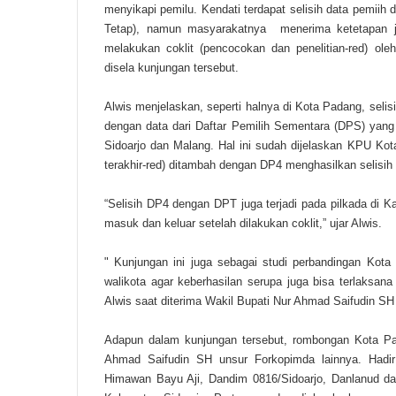
menyikapi pemilu. Kendati terdapat selisih data pemiih
Tetap), namun masyarakatnya menerima ketetapan jum
melakukan coklit (pencocokan dan penelitian-red) ol
disela kunjungan tersebut.
Alwis menjelaskan, seperti halnya di Kota Padang, selis
dengan data dari Daftar Pemilih Sementara (DPS) yang 
Sidoarjo dan Malang. Hal ini sudah dijelaskan KPU Kot
terakhir-red) ditambah dengan DP4 menghasilkan selisih 
“Selisih DP4 dengan DPT juga terjadi pada pilkada di Ka
masuk dan keluar setelah dilakukan coklit,” ujar Alwis.
" Kunjungan ini juga sebagai studi perbandingan Kot
walikota agar keberhasilan serupa juga bisa terlaksana
Alwis saat diterima Wakil Bupati Nur Ahmad Saifudin SH
Adapun dalam kunjungan tersebut, rombongan Kota P
Ahmad Saifudin SH unsur Forkopimda lainnya. Hadir
Himawan Bayu Aji, Dandim 0816/Sidoarjo, Danlanud da