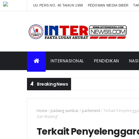
UU PERS NO. 40 TAHUN 1999
PEDOMAN MEDIA SIBER
TAR
INTERNASIONAL
PENDIDIKAN
NAS
Breaking News
Home
/
padang sumbar
/
parlement
/
Terkait Penyelengga
dan Malang"
Terkait Penyelenggar