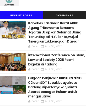
RECENT POSTS
COMMENTS
Kapolres Pasaman Barat AKBP
Agung Tribawanto Bersama
Jajaran Ucapkan Selamat Ulang
Tahun Bupati H.Yulianto,wujud
Sinergi untuk kemajuan Daerah
Peter
Aug 08, 2026
international Conference on Islam,
Law and Society 2026 Resmi
Digelar di Padang
Peter
Aug 06, 2026
Dugaan Penjualan Buku LKS di SD
02 dan SD 11 Lubuk buaya kota
Padang dipertanyakan,Minta
Aparat penegak Hukum untuk
mengusutnya
Peter
Aug 06, 2026