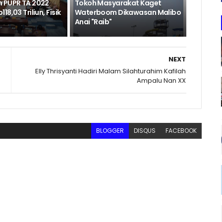
 PUPR TA 2022
Tokoh Masyarakat Kaget
8,03 Triliun, Fisik
Waterboom Dikawasan Malibo
Anai "Raib"
NEXT
Elly Thrisyanti Hadiri Malam Silahturahim Kafilah
Ampalu Nan XX
BLOGGER
DISQUS
FACEBOOK