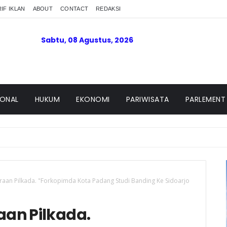
IF IKLAN
ABOUT
CONTACT
REDAKSI
Sabtu, 08 Agustus, 2026
IONAL
HUKUM
EKONOMI
PARIWISATA
PARLEMENT
raan Pilkada. "Forkopimda Kota Padang Studi Banding Ke Sidoarjo
aan Pilkada.