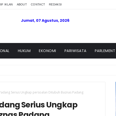
IF IKLAN
ABOUT
CONTACT
REDAKSI
Jumat, 07 Agustus, 2026
IONAL
HUKUM
EKONOMI
PARIWISATA
PARLEMENT
Padang Serius Ungkap persoalan Ditubuh Baznas Padang
adang Serius Ungkap
aznas Padang