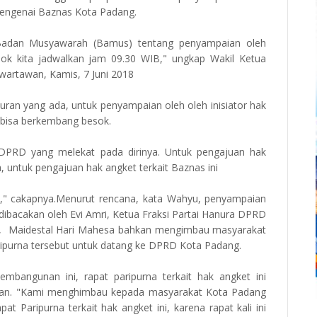
mengenai Baznas Kota Padang.
di Badan Musyawarah (Bamus) tentang penyampaian oleh
esok kita jadwalkan jam 09.30 WIB," ungkap Wakil Ketua
artawan, Kamis, 7 Juni 2018
uran yang ada, untuk penyampaian oleh oleh inisiator hak
n bisa berkembang besok.
 DPRD yang melekat pada dirinya. Untuk pengajuan hak
, untuk pengajuan hak angket terkait Baznas ini
ali," cakapnya.Menurut rencana, kata Wahyu, penyampaian
 dibacakan oleh Evi Amri, Ketua Fraksi Partai Hanura DPRD
g, Maidestal Hari Mahesa bahkan mengimbau masyarakat
ripurna tersebut untuk datang ke DPRD Kota Padang.
embangunan ini, rapat paripurna terkait hak angket ini
paran. "Kami menghimbau kepada masyarakat Kota Padang
 Paripurna terkait hak angket ini, karena rapat kali ini