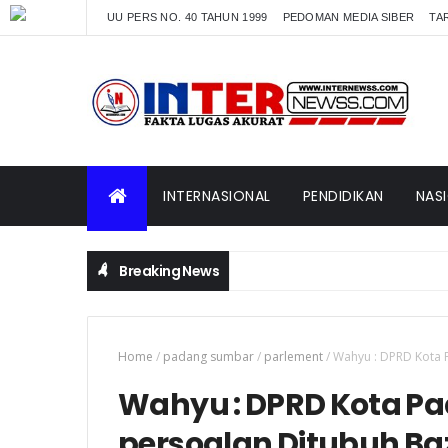
UU PERS NO. 40 TAHUN 1999
PEDOMAN MEDIA SIBER
TAR
INTERNASIONAL
PENDIDIKAN
NAS
Breaking News
Home
/
padang sumbar
/
parlement
/
Wahyu : DPRD Kota 
Wahyu : DPRD Kota P
persoalan Ditubuh B