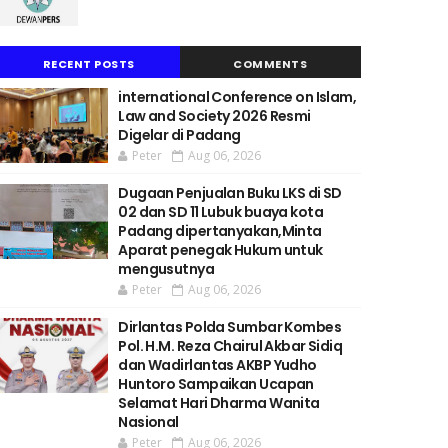
RECENT POSTS
COMMENTS
international Conference on Islam,
Law and Society 2026 Resmi
Digelar di Padang
Peter
Aug 06, 2026
Dugaan Penjualan Buku LKS di SD
02 dan SD 11 Lubuk buaya kota
Padang dipertanyakan,Minta
Aparat penegak Hukum untuk
mengusutnya
Peter
Aug 06, 2026
Dirlantas Polda Sumbar Kombes
Pol. H.M. Reza Chairul Akbar Sidiq
dan Wadirlantas AKBP Yudho
Huntoro Sampaikan Ucapan
Selamat Hari Dharma Wanita
Nasional
Peter
Aug 06, 2026