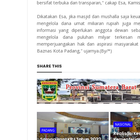
bersifat terbuka dan transparan," cakap Esa, Kamis,
Dikatakan Esa, jika masjid dan mushalla saja ke
mengelola dana umat miliaran rupiah juga me
informasi yang diperlukan anggota dewan se
mengelola dana puluhan milyar terkesan 
memperjuangakan hak dan aspirasi masyarakat 
Baznas Kota Padang," ujarnya.(By/*)
SHARE THIS
NASIONAL
PADANG
Realisasi K
Sampaikan LKPJ Tahun 2022,
Kementerian