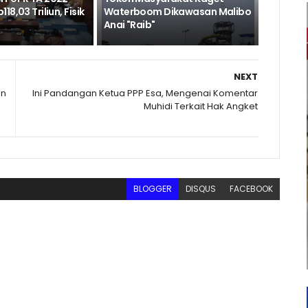
8,03 Triliun, Fisik
Waterboom Dikawasan Malibo
Anai "Raib"
NEXT
an
Ini Pandangan Ketua PPP Esa, Mengenai Komentar
Muhidi Terkait Hak Angket
BLOGGER
DISQUS
FACEBOOK