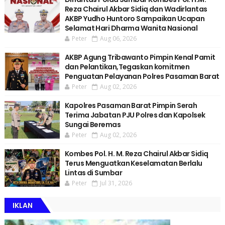
Reza Chairul Akbar Sidiq dan Wadirlantas
AKBP Yudho Huntoro Sampaikan Ucapan
Selamat Hari Dharma Wanita Nasional
Peter
Aug 06, 2026
AKBP Agung Tribawanto Pimpin Kenal Pamit
dan Pelantikan,Tegaskan komitmen
Penguatan Pelayanan Polres Pasaman Barat
Peter
Aug 02, 2026
Kapolres Pasaman Barat Pimpin Serah
Terima Jabatan PJU Polres dan Kapolsek
Sungai Beremas
Peter
Aug 02, 2026
Kombes Pol. H. M. Reza Chairul Akbar Sidiq
Terus Menguatkan Keselamatan Berlalu
Lintas di Sumbar
Peter
Jul 31, 2026
IKLAN