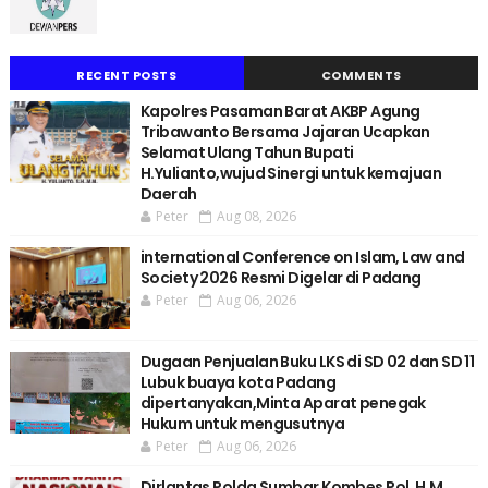
RECENT POSTS
COMMENTS
Kapolres Pasaman Barat AKBP Agung
Tribawanto Bersama Jajaran Ucapkan
Selamat Ulang Tahun Bupati
H.Yulianto,wujud Sinergi untuk kemajuan
Daerah
Peter
Aug 08, 2026
international Conference on Islam, Law and
Society 2026 Resmi Digelar di Padang
Peter
Aug 06, 2026
Dugaan Penjualan Buku LKS di SD 02 dan SD 11
Lubuk buaya kota Padang
dipertanyakan,Minta Aparat penegak
Hukum untuk mengusutnya
Peter
Aug 06, 2026
Dirlantas Polda Sumbar Kombes Pol. H.M.