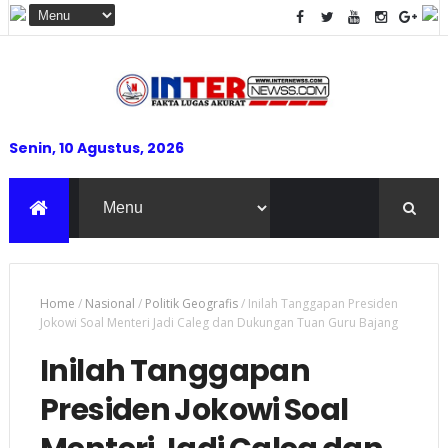
Senin, 10 Agustus, 2026
Home
/
Nasional
/
Politik Geografis
/
Inilah Tanggapan Presiden
Jokowi Soal Menteri Jadi Caleg dan Dukungan Tuan Guru Bajang
Inilah Tanggapan
Presiden Jokowi Soal