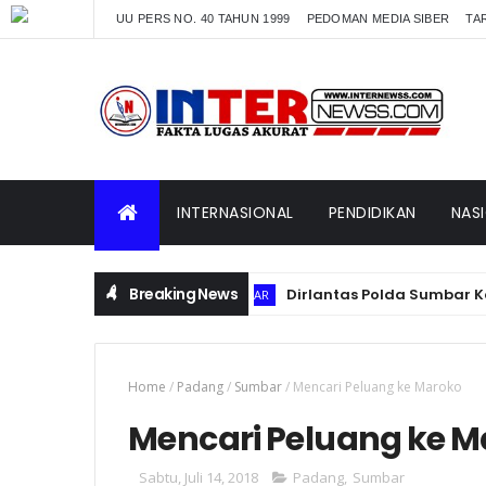
UU PERS NO. 40 TAHUN 1999
PEDOMAN MEDIA SIBER
TAR
INTERNASIONAL
PENDIDIKAN
NAS
Breaking News
Dirlantas Polda Sumbar Kombes Po
PADANG SUMBAR
Home
/
Padang
/
Sumbar
/
Mencari Peluang ke Maroko
Mencari Peluang ke M
Sabtu, Juli 14, 2018
Padang
,
Sumbar