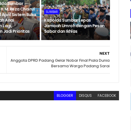
olda Sumbar
H.M. Reza Chairul
SUMBAR
1 April Sistem Buka
ah Anai
Kapolda Sumbar Lepas
 Lagi,
Jamaah Umroh dengan Pesan
 Jadi Prioritas
Sabar dan Ikhlas
NEXT
Anggota DPRD Padang Gelar Nobar Final Piala Dunia
Bersama Warga Padang Sarai
BLOGGER
DISQUS
FACEBOOK