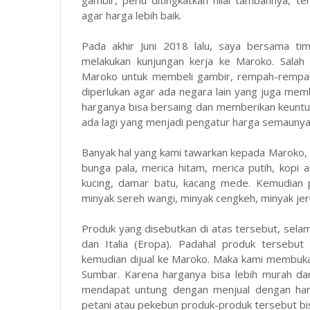
gambir, perlu ditingkatkan nilai tambahnya, 
agar harga lebih baik.
Pada akhir Juni 2018 lalu, saya bersama ti
melakukan kunjungan kerja ke Maroko. Salah
Maroko untuk membeli gambir, rempah-rempah 
diperlukan agar ada negara lain yang juga me
harganya bisa bersaing dan memberikan keuntu
ada lagi yang menjadi pengatur harga semauny
Banyak hal yang kami tawarkan kepada Maroko, Y
bunga pala, merica hitam, merica putih, kopi a
kucing, damar batu, kacang mede. Kemudian p
minyak sereh wangi, minyak cengkeh, minyak jer
Produk yang disebutkan di atas tersebut, selama
dan Italia (Eropa). Padahal produk tersebut
kemudian dijual ke Maroko. Maka kami membuk
Sumbar. Karena harganya bisa lebih murah dar
mendapat untung dengan menjual dengan harga b
petani atau pekebun produk-produk tersebut bi