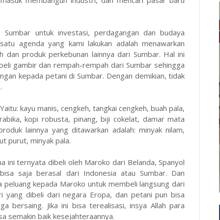
termasuk membangun industri, dan mencari pasar baru
m Sumbar untuk investasi, perdagangan dan budaya
 satu agenda yang kami lakukan adalah menawarkan
dan produk perkebunan lainnya dari Sumbar. Hal ini
mbeli gambir dan rempah-rempah dari Sumbar sehingga
ngan kepada petani di Sumbar. Dengan demikian, tidak
a.
aitu: kayu manis, cengkeh, tangkai cengkeh, buah pala,
rabika, kopi robusta, pinang, biji cokelat, damar mata
roduk lainnya yang ditawarkan adalah: minyak nilam,
ut purut, minyak pala.
 ini ternyata dibeli oleh Maroko dari Belanda, Spanyol
 bisa saja berasal dari Indonesia atau Sumbar. Dan
a peluang kepada Maroko untuk membeli langsung dari
i yang dibeli dari negara Eropa, dan petani pun bisa
ersaing. Jika ini bisa terealisasi, insya Allah para
sa semakin baik kesejahteraannya.