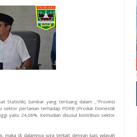
t Statistik) Sumbar yang tertuang dalam _“Provinsi
si sektor pertanian terhadap PDRB (Produk Domestik
ggi yaitu 24,06%. Kemudian disusul kontribusi sektor
ni, maka di dalamnya juga terkait dengan luas wilayah