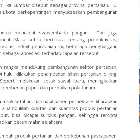
h jika Sumbar disebut sebagai provinsi pertanian. Di
ten/kota berkepentingan menyukseskan pembangunan
 untuk mencapai swasembada pangan. Dan juga
al. Maka ketika berbicara tentang produktivitas,
rplus.Terkait pencapaian ini, beberapa penghargaan
h sebagai apresiasi terhadap capaian tersebut.
 rangka mendukung pembangunan sektor pertanian,
 Di hulu, dilakukan penambahan lahan pertanian diiringi
. Seperti melakukan cetak sawah baru, meningkatkan
l, pemberian pupuk dan perbaikan pola tanam.
ua kali setahun, dan hasil panen perhektare diharapkan
 alhamdulillah kualitas dan kuantitas produk pertanian
but, bisa dicapai surplus pangan, sehingga tercipta
adikan petani makin sejahtera.
i tambah produk pertanian dan perkebunan pascapanen.