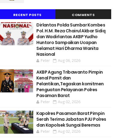
RECENT POSTS
COMMENTS
Dirlantas Polda Sumbar Kombes
Pol. H.M. Reza Chairul Akbar Sidiq
dan Wadirlantas AKBP Yudho
Huntoro Sampaikan Ucapan
Selamat Hari Dharma Wanita
Nasional
Peter
Aug 06, 2026
AKBP Agung Tribawanto Pimpin
Kenal Pamit dan
Pelantikan,Tegaskan komitmen
Penguatan Pelayanan Polres
Pasaman Barat
Peter
Aug 02, 2026
Kapolres Pasaman Barat Pimpin
Serah Terima Jabatan PJU Polres
dan Kapolsek Sungai Beremas
Peter
Aug 02, 2026