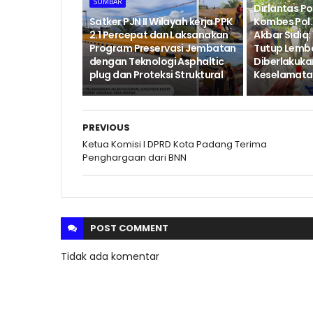
SUMBAR
Dirlantas P
‎Satker PJN II Wilayah kerja PPK
Kombes Pol. 
2.1 Percepat dan Laksanakan
Akbar Sidiq: 
Program Preservasi Jembatan
Tutup Lemb
dengan Teknologi Asphaltic
Diberlakukan
plug dan Proteksi Struktural ‎
Keselamatan
PREVIOUS
Ketua Komisi I DPRD Kota Padang Terima
Penghargaan dari BNN
POST
COMMENT
Tidak ada komentar