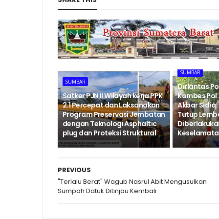
SUMBAR
SUMBAR
Dirlantas P
‎Satker PJN II Wilayah kerja PPK
Kombes Pol. 
2.1 Percepat dan Laksanakan
Akbar Sidiq: 
Program Preservasi Jembatan
Tutup Lemb
dengan Teknologi Asphaltic
Diberlakukan
plug dan Proteksi Struktural ‎
Keselamatan
PREVIOUS
"Terlalu Berat" Wagub Nasrul Abit Mengusulkan
Sumpah Datuk Ditinjau Kembali