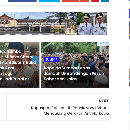
olda Sumbar
H.M. Reza Chairul
SUMBAR
1 April Sistem Buka
ah Anai
Kapolda Sumbar Lepas
 Lagi,
Jamaah Umroh dengan Pesan
 Jadi Prioritas
Sabar dan Ikhlas
NEXT
Kapuspen Bahtiar: UU Pemilu yang Dibuat
Mendukung Gerakan Anti Narkoba