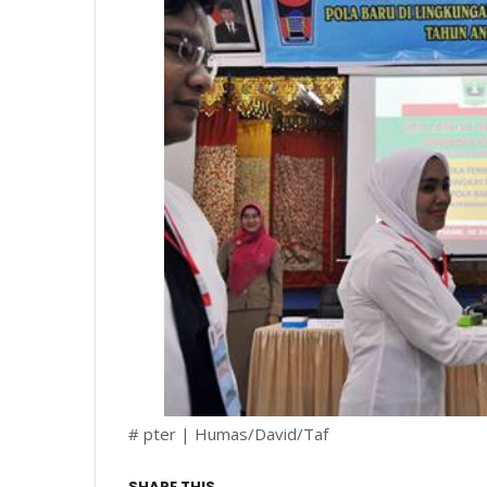
# pter | Humas/David/Taf
SHARE THIS