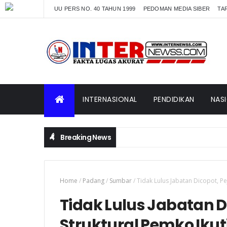
UU PERS NO. 40 TAHUN 1999
PEDOMAN MEDIA SIBER
TAR
INTERNASIONAL
PENDIDIKAN
NAS
Breaking News
Home
/
Padang
/
Sumbar
/
Tidak Lulus Jabatan Dicopot, Pe
Tidak Lulus Jabatan D
Struktural Pemko Ikuti