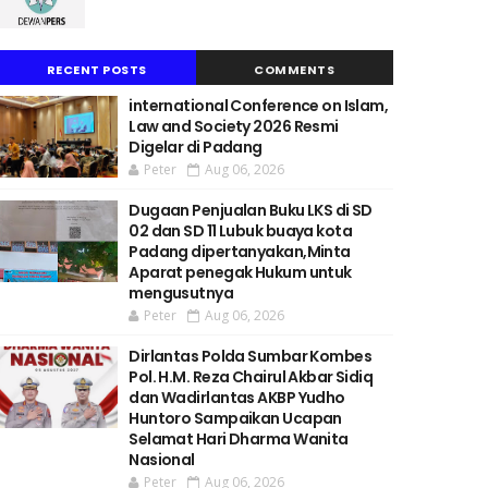
RECENT POSTS
COMMENTS
international Conference on Islam,
Law and Society 2026 Resmi
Digelar di Padang
Peter
Aug 06, 2026
Dugaan Penjualan Buku LKS di SD
02 dan SD 11 Lubuk buaya kota
Padang dipertanyakan,Minta
Aparat penegak Hukum untuk
mengusutnya
Peter
Aug 06, 2026
Dirlantas Polda Sumbar Kombes
Pol. H.M. Reza Chairul Akbar Sidiq
dan Wadirlantas AKBP Yudho
Huntoro Sampaikan Ucapan
Selamat Hari Dharma Wanita
Nasional
Peter
Aug 06, 2026