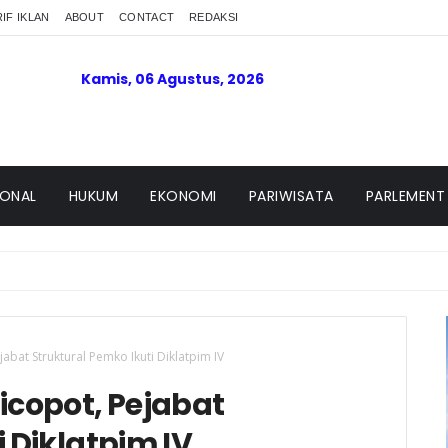
IF IKLAN
ABOUT
CONTACT
REDAKSI
Kamis, 06 Agustus, 2026
IONAL
HUKUM
EKONOMI
PARIWISATA
PARLEMENT
jabat Struktural Pemko Ikuti Diklatpim IV
icopot, Pejabat
 Diklatpim IV