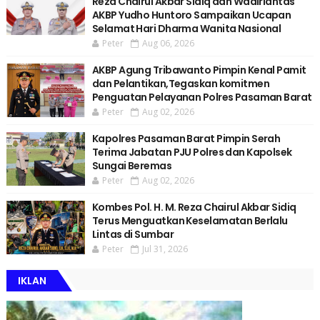
Reza Chairul Akbar Sidiq dan Wadirlantas
AKBP Yudho Huntoro Sampaikan Ucapan
Selamat Hari Dharma Wanita Nasional
Peter
Aug 06, 2026
AKBP Agung Tribawanto Pimpin Kenal Pamit
dan Pelantikan,Tegaskan komitmen
Penguatan Pelayanan Polres Pasaman Barat
Peter
Aug 02, 2026
Kapolres Pasaman Barat Pimpin Serah
Terima Jabatan PJU Polres dan Kapolsek
Sungai Beremas
Peter
Aug 02, 2026
Kombes Pol. H. M. Reza Chairul Akbar Sidiq
Terus Menguatkan Keselamatan Berlalu
Lintas di Sumbar
Peter
Jul 31, 2026
IKLAN