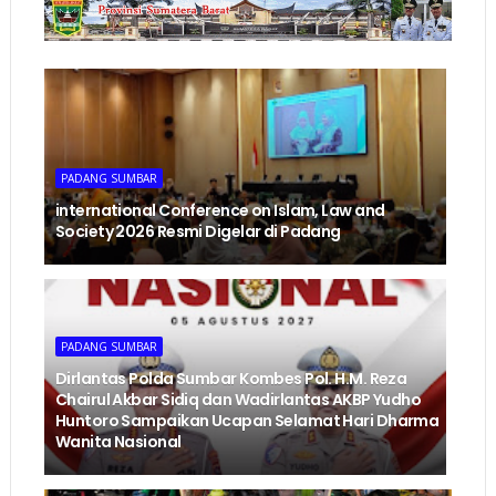
PADANG SUMBAR
international Conference on Islam, Law and
Society 2026 Resmi Digelar di Padang
PADANG SUMBAR
Dirlantas Polda Sumbar Kombes Pol. H.M. Reza
Chairul Akbar Sidiq dan Wadirlantas AKBP Yudho
Huntoro Sampaikan Ucapan Selamat Hari Dharma
Wanita Nasional