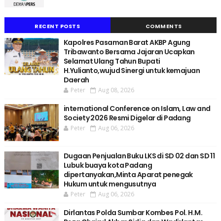
RECENT POSTS
COMMENTS
Kapolres Pasaman Barat AKBP Agung
Tribawanto Bersama Jajaran Ucapkan
Selamat Ulang Tahun Bupati
H.Yulianto,wujud Sinergi untuk kemajuan
Daerah
Peter
Aug 08, 2026
international Conference on Islam, Law and
Society 2026 Resmi Digelar di Padang
Peter
Aug 06, 2026
Dugaan Penjualan Buku LKS di SD 02 dan SD 11
Lubuk buaya kota Padang
dipertanyakan,Minta Aparat penegak
Hukum untuk mengusutnya
Peter
Aug 06, 2026
Dirlantas Polda Sumbar Kombes Pol. H.M.