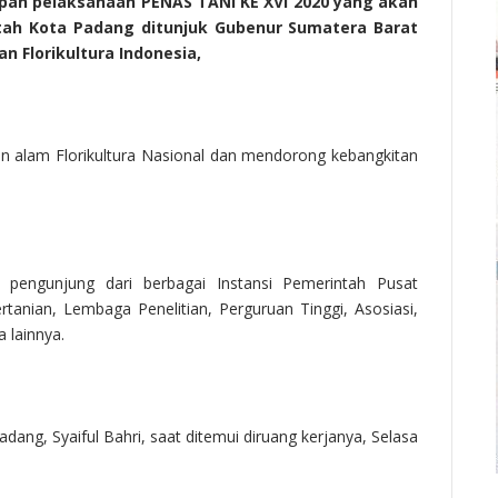
an pelaksanaan PENAS TANI KE XVI 2020 yang akan
tah Kota Padang ditunjuk Gubenur Sumatera Barat
 Florikultura Indonesia,
 alam Florikultura Nasional dan mendorong kebangkitan
an pengunjung dari berbagai Instansi Pemerintah Pusat
tanian, Lembaga Penelitian, Perguruan Tinggi, Asosiasi,
 lainnya.
dang, Syaiful Bahri, saat ditemui diruang kerjanya, Selasa