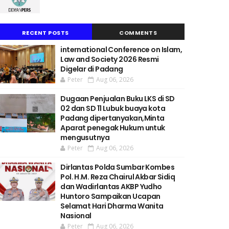
RECENT POSTS
COMMENTS
international Conference on Islam,
Law and Society 2026 Resmi
Digelar di Padang
Peter
Aug 06, 2026
Dugaan Penjualan Buku LKS di SD
02 dan SD 11 Lubuk buaya kota
Padang dipertanyakan,Minta
Aparat penegak Hukum untuk
mengusutnya
Peter
Aug 06, 2026
Dirlantas Polda Sumbar Kombes
Pol. H.M. Reza Chairul Akbar Sidiq
dan Wadirlantas AKBP Yudho
Huntoro Sampaikan Ucapan
Selamat Hari Dharma Wanita
Nasional
Peter
Aug 06, 2026