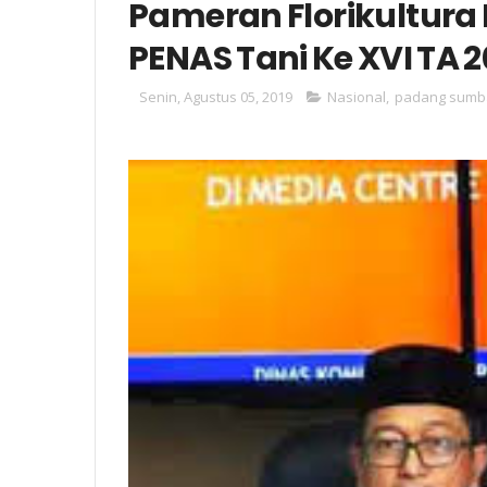
Pameran Florikultura
PENAS Tani Ke XVI TA 
Senin, Agustus 05, 2019
Nasional
,
padang sumb