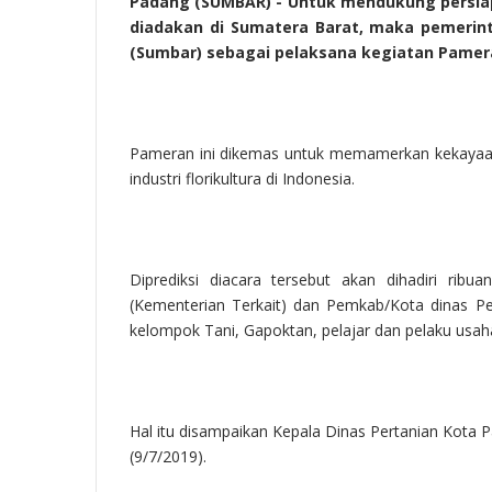
Padang (SUMBAR)
- Untuk mendukung persiap
diadakan di Sumatera Barat, maka pemerin
(Sumbar) sebagai pelaksana kegiatan Pameran
Pameran ini dikemas untuk memamerkan kekayaan
industri florikultura di Indonesia.
Diprediksi diacara tersebut akan dihadiri ribu
(Kementerian Terkait) dan Pemkab/Kota dinas Per
kelompok Tani, Gapoktan, pelajar dan pelaku usaha
Hal itu disampaikan Kepala Dinas Pertanian Kota Pa
(9/7/2019).