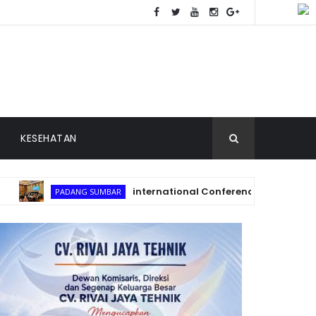
KESEHATAN
international Conference on Islam, Law and Societ
DANG SUMBAR