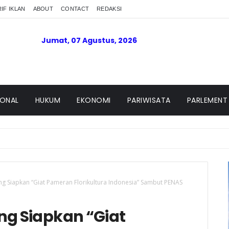
IF IKLAN
ABOUT
CONTACT
REDAKSI
Jumat, 07 Agustus, 2026
IONAL
HUKUM
EKONOMI
PARIWISATA
PARLEMENT
PA
ng Siapkan “Giat Pameran Florikultura Indonesia” Sambut PENAS
ng Siapkan “Giat