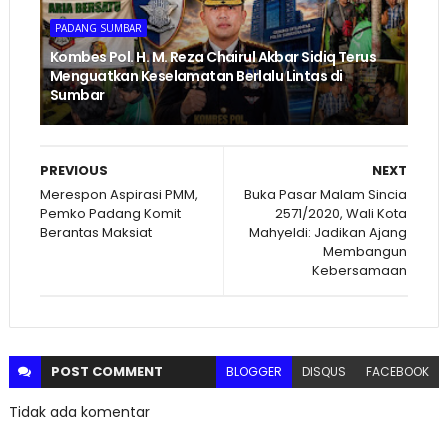
PADANG SUMBAR
Kombes Pol. H. M. Reza Chairul Akbar Sidiq Terus
Menguatkan Keselamatan Berlalu Lintas di
Sumbar
PREVIOUS
NEXT
Merespon Aspirasi PMM,
Buka Pasar Malam Sincia
Pemko Padang Komit
2571/2020, Wali Kota
Berantas Maksiat
Mahyeldi: Jadikan Ajang
Membangun
Kebersamaan
POST
COMMENT
BLOGGER
DISQUS
FACEBOOK
Tidak ada komentar