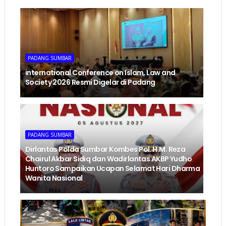
PADANG SUMBAR
international Conference on Islam, Law and
Society 2026 Resmi Digelar di Padang
PADANG SUMBAR
Dirlantas Polda Sumbar Kombes Pol. H.M. Reza
Chairul Akbar Sidiq dan Wadirlantas AKBP Yudho
Huntoro Sampaikan Ucapan Selamat Hari Dharma
Wanita Nasional