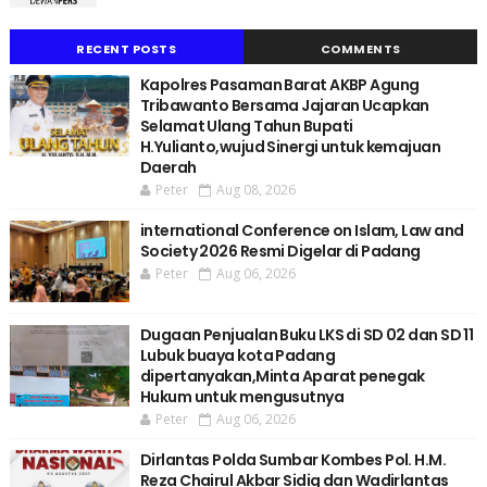
RECENT POSTS
COMMENTS
Kapolres Pasaman Barat AKBP Agung
Tribawanto Bersama Jajaran Ucapkan
Selamat Ulang Tahun Bupati
H.Yulianto,wujud Sinergi untuk kemajuan
Daerah
Peter
Aug 08, 2026
international Conference on Islam, Law and
Society 2026 Resmi Digelar di Padang
Peter
Aug 06, 2026
Dugaan Penjualan Buku LKS di SD 02 dan SD 11
Lubuk buaya kota Padang
dipertanyakan,Minta Aparat penegak
Hukum untuk mengusutnya
Peter
Aug 06, 2026
Dirlantas Polda Sumbar Kombes Pol. H.M.
Reza Chairul Akbar Sidiq dan Wadirlantas