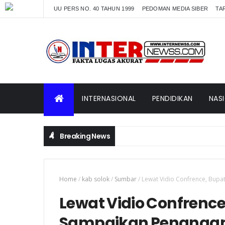
UU PERS NO. 40 TAHUN 1999
PEDOMAN MEDIA SIBER
TAR
INTERNASIONAL
PENDIDIKAN
NAS
Breaking News
Home
/
kab solok
/
Sumbar
/
Lewat Vidio Confrence, Bupa
Lewat Vidio Confrence
Sampaikan Penangana