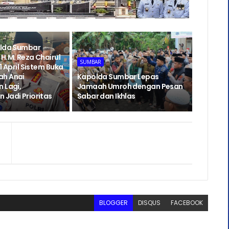
olda Sumbar
H.M. Reza Chairul
SUMBAR
1 April Sistem Buka
ah Anai
Kapolda Sumbar Lepas
 Lagi,
Jamaah Umroh dengan Pesan
 Jadi Prioritas
Sabar dan Ikhlas
BLOGGER
DISQUS
FACEBOOK