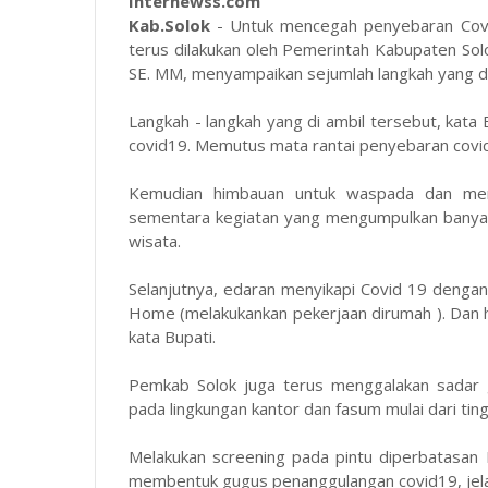
Internewss.com
Kab.Solok
- Untuk mencegah penyebaran Covid
terus dilakukan oleh Pemerintah Kabupaten Sol
SE. MM, menyampaikan sejumlah langkah yang di
Langkah - langkah yang di ambil tersebut, kata 
covid19. Memutus mata rantai penyebaran covi
Kemudian himbauan untuk waspada dan mem
sementara kegiatan yang mengumpulkan banya
wisata.
Selanjutnya, edaran menyikapi Covid 19 deng
Home (melakukankan pekerjaan dirumah ). Dan
kata Bupati.
Pemkab Solok juga terus menggalakan sadar g
pada lingkungan kantor dan fasum mulai dari ting
Melakukan screening pada pintu diperbatasan 
membentuk gugus penanggulangan covid19, jel