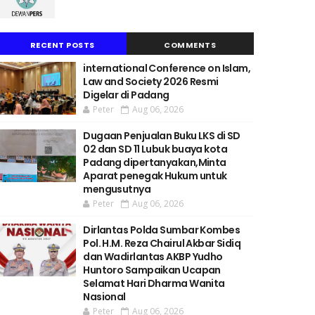
RECENT POSTS
COMMENTS
international Conference on Islam,
Law and Society 2026 Resmi
Digelar di Padang
Peter
Aug 06, 2026
Dugaan Penjualan Buku LKS di SD
02 dan SD 11 Lubuk buaya kota
Padang dipertanyakan,Minta
Aparat penegak Hukum untuk
mengusutnya
Peter
Aug 06, 2026
Dirlantas Polda Sumbar Kombes
Pol. H.M. Reza Chairul Akbar Sidiq
dan Wadirlantas AKBP Yudho
Huntoro Sampaikan Ucapan
Selamat Hari Dharma Wanita
Nasional
Peter
Aug 06, 2026