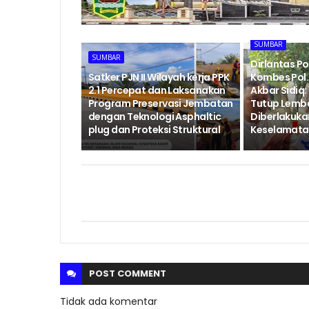
SUMBAR
SUMBAR
Dirlantas P
‎Satker PJN II Wilayah kerja PPK
Kombes Pol. 
2.1 Percepat dan Laksanakan
Akbar Sidiq: 
Program Preservasi Jembatan
Tutup Lemb
dengan Teknologi Asphaltic
Diberlakukan
plug dan Proteksi Struktural ‎
Keselamatan
POST
COMMENT
Tidak ada komentar