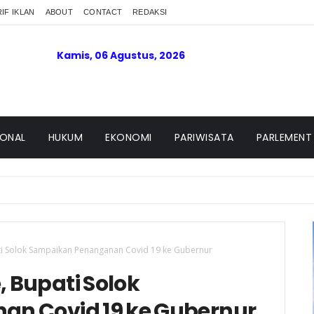
IF IKLAN
ABOUT
CONTACT
REDAKSI
Kamis, 06 Agustus, 2026
IONAL
HUKUM
EKONOMI
PARIWISATA
PARLEMENT
ti Solok Sampaikan Penanganan Covid 19 ke Gubernur
, Bupati Solok
n Covid 19 ke Gubernur