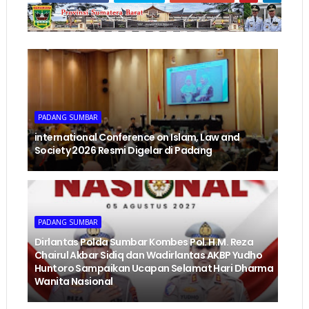
PADANG SUMBAR
international Conference on Islam, Law and
Society 2026 Resmi Digelar di Padang
PADANG SUMBAR
Dirlantas Polda Sumbar Kombes Pol. H.M. Reza
Chairul Akbar Sidiq dan Wadirlantas AKBP Yudho
Huntoro Sampaikan Ucapan Selamat Hari Dharma
Wanita Nasional