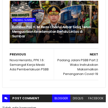
PADANG SUMBAR
Kombes Pol. H. M. Reza Chairul Akbar Sidiq Terus
Menguatkan Keselamatan Berlalu Lintas di
Sumbar
PREVIOUS
NEXT
Nova Herianto, PPK 1.6 :
Padang Jalani PSBB Part 2
Semangat Kerja Meski
Wako Instruksikan
Ada Pemberlakuan PSBB
Maksimalkan
Penanganan Covid-19
POST
COMMENT
BLOGGER
DISQUS
FACEBOOK
Tidak ada komentar