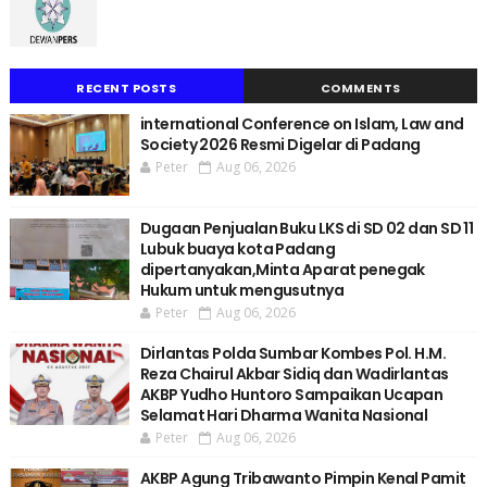
RECENT POSTS
COMMENTS
international Conference on Islam, Law and
Society 2026 Resmi Digelar di Padang
Peter
Aug 06, 2026
Dugaan Penjualan Buku LKS di SD 02 dan SD 11
Lubuk buaya kota Padang
dipertanyakan,Minta Aparat penegak
Hukum untuk mengusutnya
Peter
Aug 06, 2026
Dirlantas Polda Sumbar Kombes Pol. H.M.
Reza Chairul Akbar Sidiq dan Wadirlantas
AKBP Yudho Huntoro Sampaikan Ucapan
Selamat Hari Dharma Wanita Nasional
Peter
Aug 06, 2026
AKBP Agung Tribawanto Pimpin Kenal Pamit