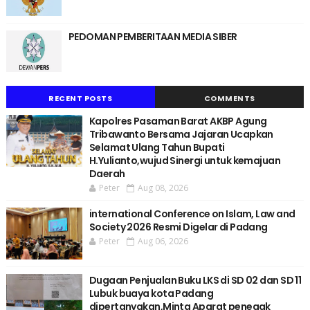
PEDOMAN PEMBERITAAN MEDIA SIBER
RECENT POSTS
COMMENTS
Kapolres Pasaman Barat AKBP Agung
Tribawanto Bersama Jajaran Ucapkan
Selamat Ulang Tahun Bupati
H.Yulianto,wujud Sinergi untuk kemajuan
Daerah
Peter
Aug 08, 2026
international Conference on Islam, Law and
Society 2026 Resmi Digelar di Padang
Peter
Aug 06, 2026
Dugaan Penjualan Buku LKS di SD 02 dan SD 11
Lubuk buaya kota Padang
dipertanyakan,Minta Aparat penegak