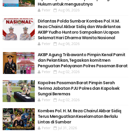
Hukum untuk mengusutnya
Peter
Aug 06, 2026
Dirlantas Polda Sumbar Kombes Pol. H.M.
Reza Chairul Akbar Sidiq dan Wadirlantas
AKBP Yudho Huntoro Sampaikan Ucapan
Selamat Hari Dharma Wanita Nasional
Peter
Aug 06, 2026
AKBP Agung Tribawanto Pimpin Kenal Pamit
dan Pelantikan,Tegaskan komitmen
Penguatan Pelayanan Polres Pasaman Barat
Peter
Aug 02, 2026
Kapolres Pasaman Barat Pimpin Serah
Terima Jabatan PJU Polres dan Kapolsek
Sungai Beremas
Peter
Aug 02, 2026
Kombes Pol. H. M. Reza Chairul Akbar Sidiq
Terus Menguatkan Keselamatan Berlalu
Lintas di Sumbar
Peter
Jul 31, 2026