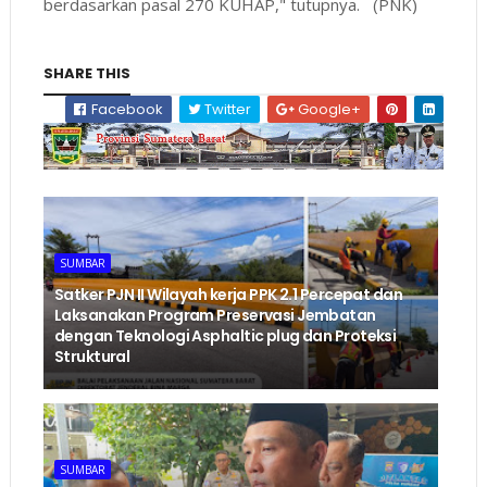
berdasarkan pasal 270 KUHAP," tutupnya. (PNK)
SHARE THIS
Facebook
Twitter
Google+
SUMBAR
‎Satker PJN II Wilayah kerja PPK 2.1 Percepat dan
Laksanakan Program Preservasi Jembatan
dengan Teknologi Asphaltic plug dan Proteksi
Struktural ‎
SUMBAR