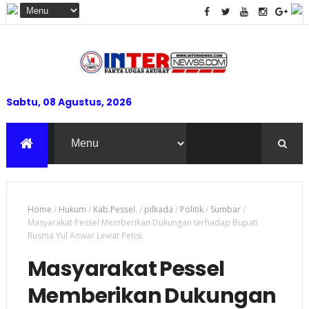
Sabtu, 08 Agustus, 2026
Home
/
Hukum
/
Kab.Pessel.
/
pilkada
/
Politik
/
Sumbar
/
Masyarakat Pessel Memberikan Dukungan terhadap Bupati
Rusma Yul Anwar Lewat Petisi.
Masyarakat Pessel
Memberikan Dukungan