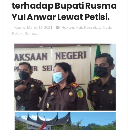
terhadap Bupati Rusma
Yul Anwar Lewat Petisi.
Kamis, Maret 18, 2021
Hukum
,
Kab.Pessel.
,
pilkada
,
Politik
,
Sumbar