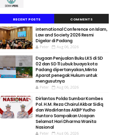
RECENT POSTS
COMMENTS
international Conference on Islam,
Law and Society 2026 Resmi
Digelar di Padang
Peter
Aug 06, 2026
Dugaan Penjualan Buku LKS di SD
02 dan SD 11 Lubuk buaya kota
Padang dipertanyakan,Minta
Aparat penegak Hukum untuk
mengusutnya
Peter
Aug 06, 2026
Dirlantas Polda Sumbar Kombes
Pol. H.M. Reza Chairul Akbar Sidiq
dan Wadirlantas AKBP Yudho
Huntoro Sampaikan Ucapan
Selamat Hari Dharma Wanita
Nasional
Peter
Aug 06, 2026