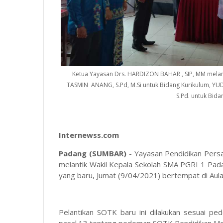
Ketua Yayasan Drs. HARDIZON BAHAR , SIP, MM melant
TASMIN ANANG, S.Pd, M.Si untuk Bidang Kurikulum, YUD
S.Pd. untuk Bida
Internewss.com
Padang (SUMBAR)
- Yayasan Pendidikan Pers
melantik Wakil Kepala Sekolah SMA PGRI 1 Pad
yang baru, Jumat (9/04/2021) bertempat di Au
Pelantikan SOTK baru ini dilakukan sesuai 