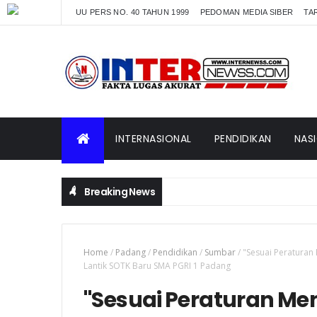
UU PERS NO. 40 TAHUN 1999
PEDOMAN MEDIA SIBER
TAR
INTERNASIONAL
PENDIDIKAN
NAS
Breaking News
Home
/
Padang
/
Pendidikan
/
Sumbar
/
"Sesuai Peraturan
Lantik SOTK Baru SMA PGRI 1 Padang
"Sesuai Peraturan Men