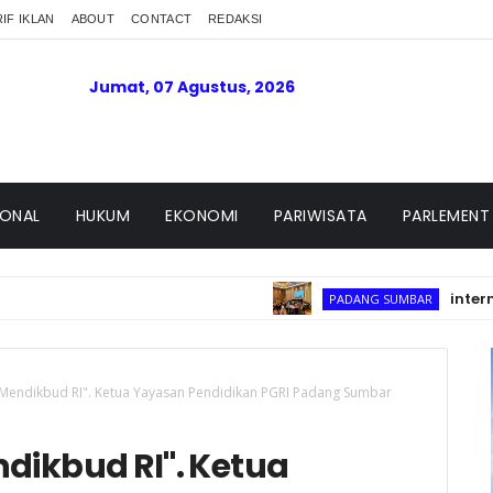
IF IKLAN
ABOUT
CONTACT
REDAKSI
Jumat, 07 Agustus, 2026
IONAL
HUKUM
EKONOMI
PARIWISATA
PARLEMENT
international Co
PADANG SUMBAR
 Mendikbud RI". Ketua Yayasan Pendidikan PGRI Padang Sumbar
dikbud RI". Ketua