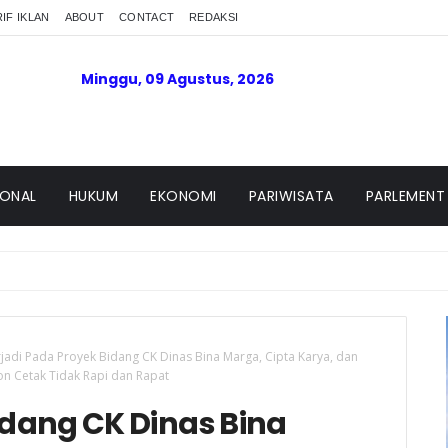
IF IKLAN
ABOUT
CONTACT
REDAKSI
Minggu, 09 Agustus, 2026
IONAL
HUKUM
EKONOMI
PARIWISATA
PARLEMENT
jadi Pada Proyek Bidang CK Dinas Bina Marga, Cipta Karya, dan
on Cetak Tidak Rapi dan Rapat
idang CK Dinas Bina