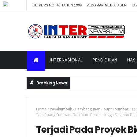
UU PERS NO. 40 TAHUN 1999
PEDOMAN MEDIA SIBER
TAR
INTERNASIONAL
PENDIDIKAN
NAS
Breaking News
Home
/
Payakumbuh
/
Pembangunan
/
pupr
/
Sumbar
/
Ter
Tata Ruang Sumbar : Dari Mutu Beton Hingga Susunan Bet
Terjadi Pada Proyek B