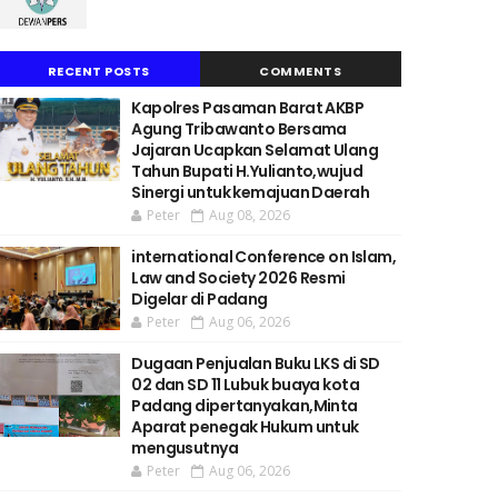
RECENT POSTS
COMMENTS
Kapolres Pasaman Barat AKBP
Agung Tribawanto Bersama
Jajaran Ucapkan Selamat Ulang
Tahun Bupati H.Yulianto,wujud
Sinergi untuk kemajuan Daerah
Peter
Aug 08, 2026
international Conference on Islam,
Law and Society 2026 Resmi
Digelar di Padang
Peter
Aug 06, 2026
Dugaan Penjualan Buku LKS di SD
02 dan SD 11 Lubuk buaya kota
Padang dipertanyakan,Minta
Aparat penegak Hukum untuk
mengusutnya
Peter
Aug 06, 2026