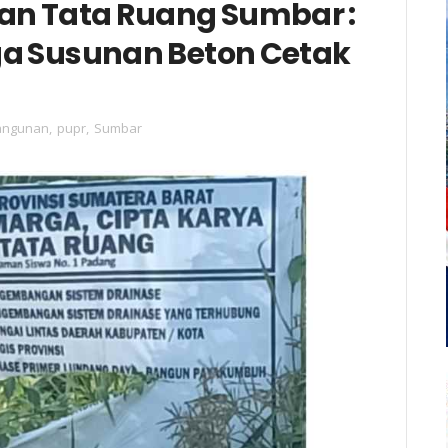
dan Tata Ruang Sumbar :
ga Susunan Beton Cetak
ngunan
,
pupr
,
Sumbar