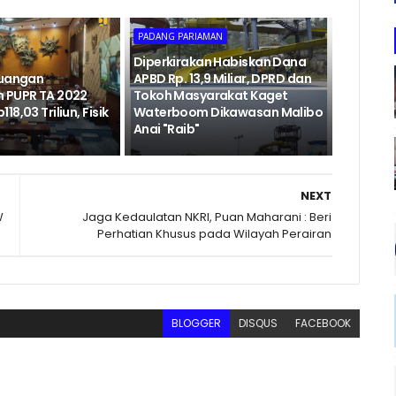
PADANG PARIAMAN
Diperkirakan Habiskan Dana
euangan
APBD Rp. 13,9 Miliar, DPRD dan
 PUPR TA 2022
Tokoh Masyarakat Kaget
8,03 Triliun, Fisik
Waterboom Dikawasan Malibo
Anai "Raib"
NEXT
W
Jaga Kedaulatan NKRI, Puan Maharani : Beri
Perhatian Khusus pada Wilayah Perairan
BLOGGER
DISQUS
FACEBOOK