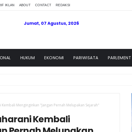
IF IKLAN
ABOUT
CONTACT
REDAKSI
Jumat, 07 Agustus, 2026
IONAL
HUKUM
EKONOMI
PARIWISATA
PARLEMENT
i Kembali Menginginkan "Jangan Pernah Melupakan Sejarah"
aharani Kembali
an Pernah Melupakan