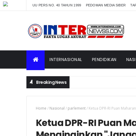
UU PERS NO. 40 TAHUN 1999
PEDOMAN MEDIA SIBER
TAR
INTERNASIONAL
PENDIDIKAN
NAS
Breaking News
Home
/
Nasional
/
parlement
/
Ketua DPR-RI Puan Maharan
Ketua DPR-RI Puan M
Menginginkan "Jang