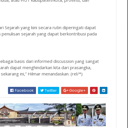
muda, atau HUT kabupaten/kota, provinsi, dan
 Sejarah yang kini secara rutin diperingati dapat
an penulisan sejarah yang dapat berkontribusi pada
sebagai basis dari informed discussion yang sangat
jarah dapat menghindarkan kita dari prasangka,
a sekarang ini,” Hilmar menandaskan. (rel/*)
Facebook
Twitter
Google+