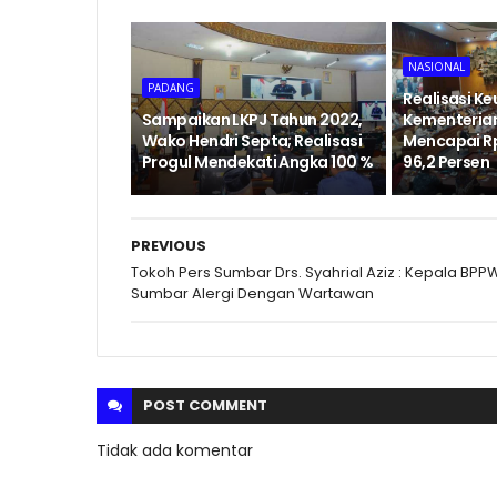
NASIONAL
PADANG
Realisasi K
Sampaikan LKPJ Tahun 2022,
Kementerian
Wako Hendri Septa; Realisasi
Mencapai Rp11
Progul Mendekati Angka 100 %
96,2 Persen
PREVIOUS
Tokoh Pers Sumbar Drs. Syahrial Aziz : Kepala BPP
Sumbar Alergi Dengan Wartawan
POST
COMMENT
Tidak ada komentar