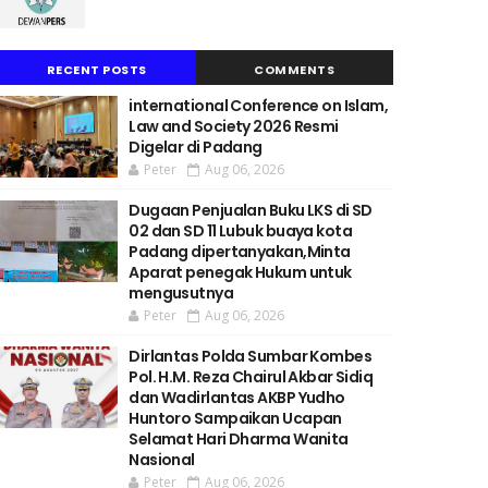
RECENT POSTS
COMMENTS
international Conference on Islam,
Law and Society 2026 Resmi
Digelar di Padang
Peter
Aug 06, 2026
Dugaan Penjualan Buku LKS di SD
02 dan SD 11 Lubuk buaya kota
Padang dipertanyakan,Minta
Aparat penegak Hukum untuk
mengusutnya
Peter
Aug 06, 2026
Dirlantas Polda Sumbar Kombes
Pol. H.M. Reza Chairul Akbar Sidiq
dan Wadirlantas AKBP Yudho
Huntoro Sampaikan Ucapan
Selamat Hari Dharma Wanita
Nasional
Peter
Aug 06, 2026