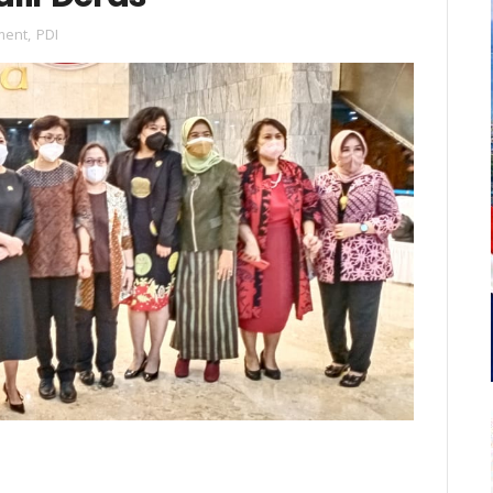
ment
,
PDI