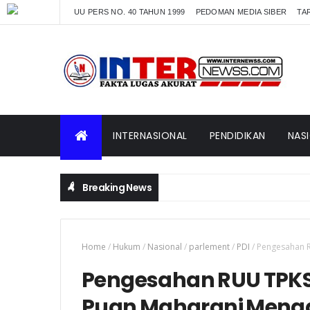
UU PERS NO. 40 TAHUN 1999
PEDOMAN MEDIA SIBER
TAR
INTERNASIONAL
PENDIDIKAN
NAS
Breaking News
Home
/
Hukum
/
Nasional
/
parlement
/
PDI
/
Pengesahan R
Pengesahan RUU TPK
Puan Maharani Menga