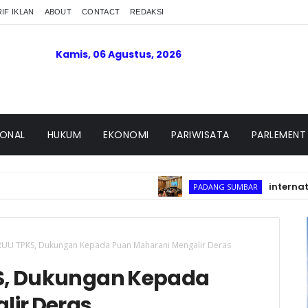
IF IKLAN
ABOUT
CONTACT
REDAKSI
Kamis, 06 Agustus, 2026
IONAL
HUKUM
EKONOMI
PARIWISATA
PARLEMENT
international Con
PADANG SUMBAR
UU TPKS, Dukungan Kepada Puan Maharani Mengalir Deras
S, Dukungan Kepada
lir Deras