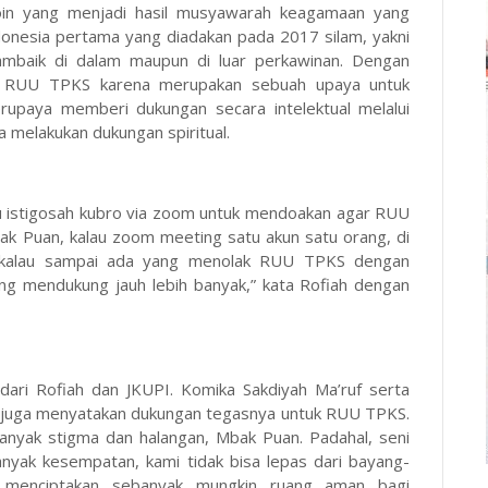
oin yang menjadi hasil musyawarah keagamaan yang
onesia pertama yang diadakan pada 2017 silam, yakni
mbaik di dalam maupun di luar perkawinan. Dengan
g RUU TPKS karena merupakan sebuah upaya untuk
rupaya memberi dukungan secara intelektual melalui
ga melakukan dukungan spiritual.
 istigosah kubro via zoom untuk mendoakan agar RUU
ak Puan, kalau zoom meeting satu akun satu orang, di
di, kalau sampai ada yang menolak RUU TPKS dengan
ng mendukung jauh lebih banyak,” kata Rofiah dengan
ari Rofiah dan JKUPI. Komika Sakdiyah Ma’ruf serta
ez juga menyatakan dukungan tegasnya untuk RUU TPKS.
anyak stigma dan halangan, Mbak Puan. Padahal, seni
anyak kesempatan, kami tidak bisa lepas dari bayang-
a menciptakan sebanyak mungkin ruang aman bagi