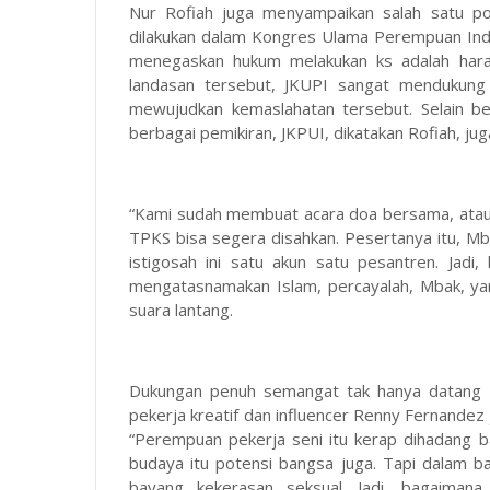
Nur Rofiah juga menyampaikan salah satu p
dilakukan dalam Kongres Ulama Perempuan Ind
menegaskan hukum melakukan ks adalah hara
landasan tersebut, JKUPI sangat mendukun
mewujudkan kemaslahatan tersebut. Selain be
berbagai pemikiran, JKPUI, dikatakan Rofiah, ju
“Kami sudah membuat acara doa bersama, atau
TPKS bisa segera disahkan. Pesertanya itu, Mb
istigosah ini satu akun satu pesantren. Ja
mengatasnamakan Islam, percayalah, Mbak, ya
suara lantang.
Dukungan penuh semangat tak hanya datang d
pekerja kreatif dan influencer Renny Fernand
“Perempuan pekerja seni itu kerap dihadang b
budaya itu potensi bangsa juga. Tapi dalam b
bayang kekerasan seksual. Jadi, bagaiman