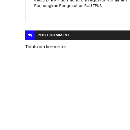
Ketua DPR RI Puan Maharani Tegaskan Komitmen
Perjuangkan Pengesahan RUU TPKS
POST
COMMENT
Tidak ada komentar