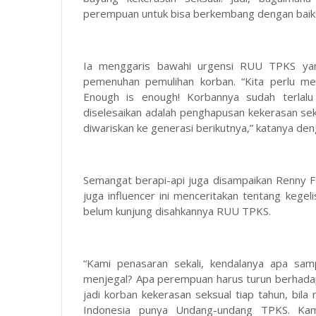
perempuan untuk bisa berkembang dengan baik d
Ia menggaris bawahi urgensi RUU TPKS yan
pemenuhan pemulihan korban. “Kita perlu me
Enough is enough! Korbannya sudah terlalu
diselesaikan adalah penghapusan kekerasan seks
diwariskan ke generasi berikutnya,” katanya de
Semangat berapi-api juga disampaikan Renny F
juga influencer ini menceritakan tentang kege
belum kunjung disahkannya RUU TPKS.
“Kami penasaran sekali, kendalanya apa sa
menjegal? Apa perempuan harus turun berhada
jadi korban kekerasan seksual tiap tahun, bi
Indonesia punya Undang-undang TPKS. Ka