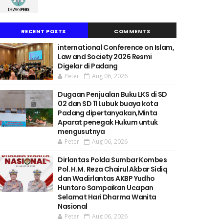
RECENT POSTS
COMMENTS
international Conference on Islam,
Law and Society 2026 Resmi
Digelar di Padang
Peter
Aug 06, 2026
Dugaan Penjualan Buku LKS di SD
02 dan SD 11 Lubuk buaya kota
Padang dipertanyakan,Minta
Aparat penegak Hukum untuk
mengusutnya
Peter
Aug 06, 2026
Dirlantas Polda Sumbar Kombes
Pol. H.M. Reza Chairul Akbar Sidiq
dan Wadirlantas AKBP Yudho
Huntoro Sampaikan Ucapan
Selamat Hari Dharma Wanita
Nasional
Peter
Aug 06, 2026