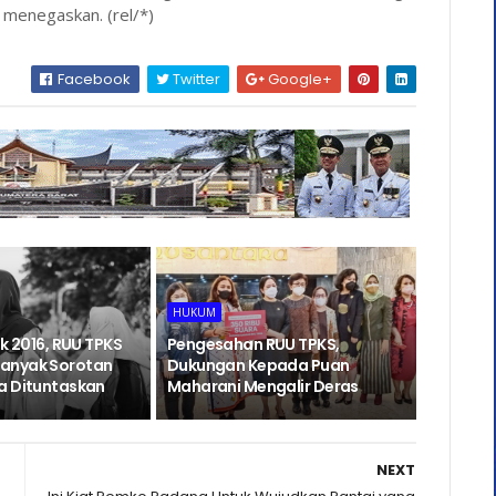
 menegaskan. (rel/*)
Facebook
Twitter
Google+
HUKUM
ak 2016, RUU TPKS
Pengesahan RUU TPKS,
anyak Sorotan
Dukungan Kepada Puan
a Dituntaskan
Maharani Mengalir Deras
NEXT