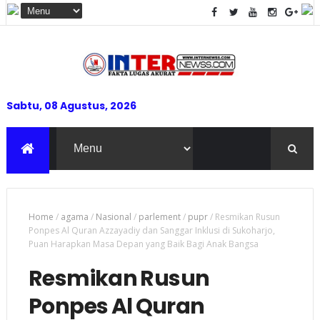
Sabtu, 08 Agustus, 2026
Home
/
agama
/
Nasional
/
parlement
/
pupr
/
Resmikan Rusun
Ponpes Al Quran Azzayadiy dan Sanggar Inklusi di Sukoharjo,
Puan Harapkan Masa Depan yang Baik Bagi Anak Bangsa
Resmikan Rusun
Ponpes Al Quran