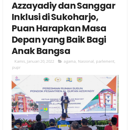
Azzayadiy dan Sanggar
Inklusi di Sukoharjo,
Puan Harapkan Masa
Depan yang Baik Bagi
Anak Bangsa
Kamis, Januari 20, 2022
agama
,
Nasional
,
parlement
,
pupr