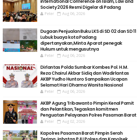
international Conference on Islam, Law and
Society 2026 Resmi Digelar di Padang
Peter
Aug 06, 2026
Dugaan Penjualan Buku LKS di SD 02 dan SD 11
Lubuk buaya kota Padang
dipertanyakan,Minta Aparat penegak
Hukum untuk mengusutnya
Peter
Aug 06, 2026
Dirlantas Polda Sumbar Kombes Pol. H.M.
Reza Chairul Akbar Sidiq dan Wadirlantas
AKBP Yudho Huntoro Sampaikan Ucapan
Selamat Hari Dharma Wanita Nasional
Peter
Aug 06, 2026
AKBP Agung Tribawanto Pimpin Kenal Pamit
dan Pelantikan,Tegaskan komitmen
Penguatan Pelayanan Polres Pasaman Barat
Peter
Aug 02, 2026
Kapolres Pasaman Barat Pimpin Serah
Terima Jabatan PJU Polres dan Kapolsek