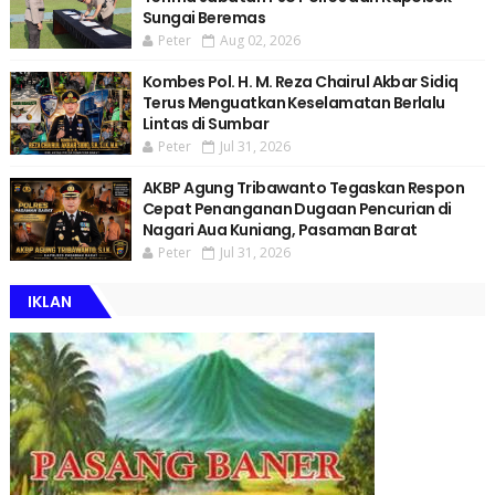
Sungai Beremas
Peter
Aug 02, 2026
Kombes Pol. H. M. Reza Chairul Akbar Sidiq
Terus Menguatkan Keselamatan Berlalu
Lintas di Sumbar
Peter
Jul 31, 2026
AKBP Agung Tribawanto Tegaskan Respon
Cepat Penanganan Dugaan Pencurian di
Nagari Aua Kuniang, Pasaman Barat
Peter
Jul 31, 2026
IKLAN