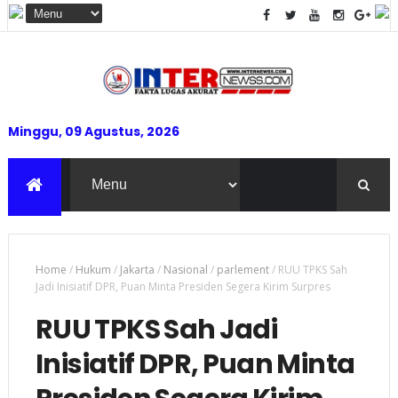
Minggu, 09 Agustus, 2026
Home
/
Hukum
/
Jakarta
/
Nasional
/
parlement
/
RUU TPKS Sah
Jadi Inisiatif DPR, Puan Minta Presiden Segera Kirim Surpres
RUU TPKS Sah Jadi
Inisiatif DPR, Puan Minta