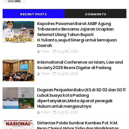
RECENT POSTS
COMMENTS
Kapolres Pasaman Barat AKBP Agung
Tribawanto Bersama Jajaran Ucapkan
Selamat Ulang Tahun Bupati
H.Yulianto,wujud Sinergi untuk kemajuan
Daerah
Peter
Aug 08, 2026
international Conference on Islam, Law and
Society 2026 Resmi Digelar di Padang
Peter
Aug 06, 2026
Dugaan Penjualan Buku LKS di SD 02 dan SD 11
Lubuk buaya kota Padang
dipertanyakan,Minta Aparat penegak
Hukum untuk mengusutnya
Peter
Aug 06, 2026
Dirlantas Polda Sumbar Kombes Pol. H.M.
Reza Chairul Akbar Sidiq dan Wadirlantas