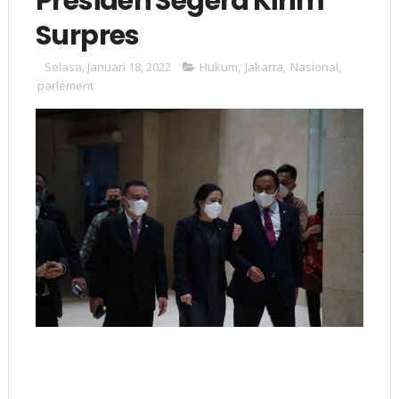
Presiden Segera Kirim
Surpres
Selasa, Januari 18, 2022
Hukum
,
Jakarta
,
Nasional
,
parlement