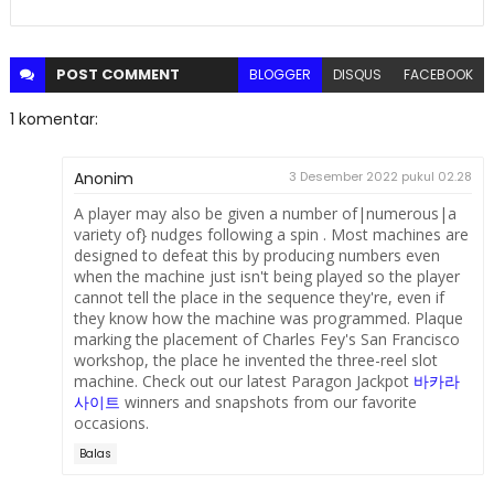
POST
COMMENT
BLOGGER
DISQUS
FACEBOOK
1 komentar:
Anonim
3 Desember 2022 pukul 02.28
A player may also be given a number of|numerous|a
variety of} nudges following a spin . Most machines are
designed to defeat this by producing numbers even
when the machine just isn't being played so the player
cannot tell the place in the sequence they're, even if
they know how the machine was programmed. Plaque
marking the placement of Charles Fey's San Francisco
workshop, the place he invented the three-reel slot
machine. Check out our latest Paragon Jackpot
바카라
사이트
winners and snapshots from our favorite
occasions.
Balas