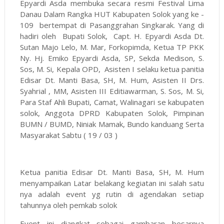
Epyardi Asda membuka secara resmi Festival Lima
Danau Dalam Rangka HUT Kabupaten Solok yang ke -
109 bertempat di Pasanggrahan Singkarak. Yang di
hadiri oleh Bupati Solok, Capt. H. Epyardi Asda Dt.
Sutan Majo Lelo, M. Mar, Forkopimda, Ketua TP PKK
Ny. Hj. Emiko Epyardi Asda, SP, Sekda Medison, S.
Sos, M. Si, Kepala OPD, Asisten I selaku ketua panitia
Edisar Dt. Manti Basa, SH, M. Hum, Asisten II Drs.
Syahrial , MM, Asisten III Editiawarman, S. Sos, M. Si,
Para Staf Ahli Bupati, Camat, Walinagari se kabupaten
solok, Anggota DPRD Kabupaten Solok, Pimpinan
BUMN / BUMD, Niniak Mamak, Bundo kanduang Serta
Masyarakat Sabtu ( 19 / 03 )
Ketua panitia Edisar Dt. Manti Basa, SH, M. Hum
menyampaikan Latar belakang kegiatan ini salah satu
nya adalah event yg rutin di agendakan setiap
tahunnya oleh pemkab solok
Event ini diangkat sebagai gambaran besarnya