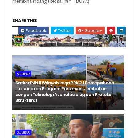
membina indang kolosal ini “. (BUYA)
SHARE THIS
Facebook
Twitter
Google+
SUMBAR
‎Satker PJN II Wilayah kerja PPK 2.1 Percepat dan
Laksanakan Program Preservasi Jembatan
dengan Teknologi Asphaltic plug dan Proteksi
Struktural ‎
SUMBAR