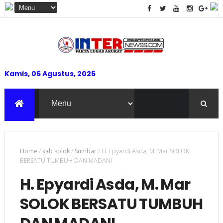
Kamis, 06 Agustus, 2026
Home
/
kab solok
/
Sumbar
/
H. Epyardi Asda, M. Mar SOLOK
BERSATU TUMBUH DAN MADANI
H. Epyardi Asda, M. Mar
SOLOK BERSATU TUMBUH