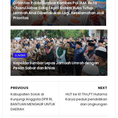
Dirlantas Polda Sumbar Kombes Pol. H.M. Reza
Chairul Akbar Sidiq: 1 April Sistem Buka Tutup
Lembah Anai Diberlakukan Lagi, Keselamatan Jadi
Prioritas
SUMBAR
Kapolda Sumbar Lepas Jamaah Umroh dengan
Pesan Sabar dan Ikhlas
PREVIOUS
NEXT
Kabupaten Solok di
HUT ke 61 Thn,PT.Hutama
Kunjungi Anggota DPR RI,
Karya peduli pendidikan
BANTUAN MENGALIR UNTUK
dan Lingkungan
DAERAH