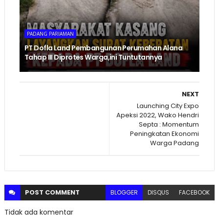
PADANG PARIAMAN
PT Dofla Land Pembangunan Perumahan Alana
Tahap III Diprotes Warga,ini Tuntutannya
NEXT
Launching City Expo
Apeksi 2022, Wako Hendri
Septa : Momentum
Peningkatan Ekonomi
Warga Padang
POST
COMMENT
BLOGGER
DISQUS
FACEBOOK
Tidak ada komentar