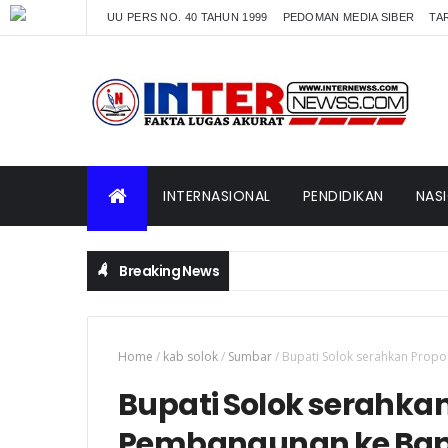
UU PERS NO. 40 TAHUN 1999
PEDOMAN MEDIA SIBER
TAR
INTERNASIONAL
PENDIDIKAN
NAS
Breaking News
Home
/
kab solok
/
Sumbar
/
Bupati Solok serahkan Prop
Bupati Solok serahka
Pembangunan ke Bap