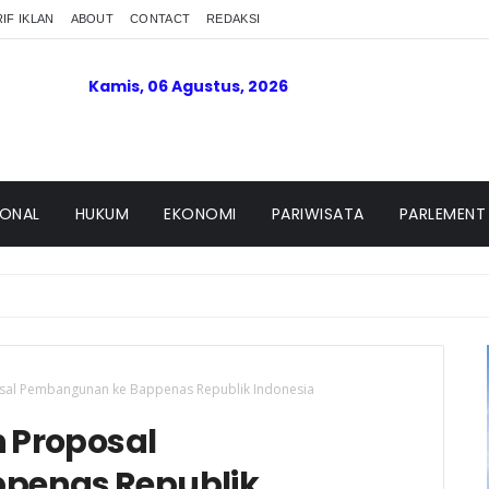
IF IKLAN
ABOUT
CONTACT
REDAKSI
Kamis, 06 Agustus, 2026
IONAL
HUKUM
EKONOMI
PARIWISATA
PARLEMENT
osal Pembangunan ke Bappenas Republik Indonesia
n Proposal
penas Republik