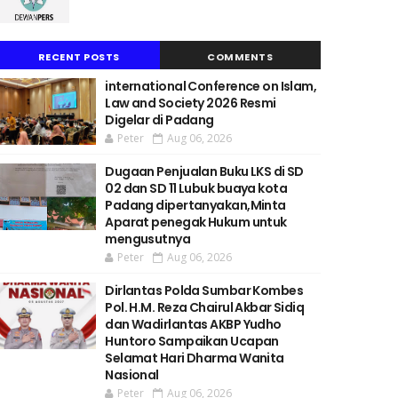
RECENT POSTS
COMMENTS
international Conference on Islam,
Law and Society 2026 Resmi
Digelar di Padang
Peter
Aug 06, 2026
Dugaan Penjualan Buku LKS di SD
02 dan SD 11 Lubuk buaya kota
Padang dipertanyakan,Minta
Aparat penegak Hukum untuk
mengusutnya
Peter
Aug 06, 2026
Dirlantas Polda Sumbar Kombes
Pol. H.M. Reza Chairul Akbar Sidiq
dan Wadirlantas AKBP Yudho
Huntoro Sampaikan Ucapan
Selamat Hari Dharma Wanita
Nasional
Peter
Aug 06, 2026