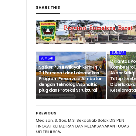
SHARE THIS
SUMBAR
SUMBAR
Dirlantas P
‎Satker PJN II Wilayah kerja PPK
Kombes Pol. 
2.1 Percepat dan Laksanakan
Akbar Sidiq: 
Program Preservasi Jembatan
Tutup Lemb
dengan Teknologi Asphaltic
Diberlakukan
plug dan Proteksi Struktural ‎
Keselamatan
PREVIOUS
Medison, S. Sos, M.Si Sekdakab Solok DISIPLIN
TINGKAT KEHADIRAN DAN MELAKSANAKAN TUGAS
MELEBIHI 80%