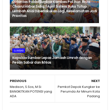
Dirlantas Polda Sumbar Kombes Pol. H.M. Reza
Chairul Akbar Sidiq: 1 April Sistem Buka Tutup
Lembah Anai Diberlakukan Lagi, Keselamatan Jadi
Prioritas
SUMBAR
Kapolda Sumbar Lepas Jamaah Umroh dengan
Pesan Sabar dan Ikhlas
PREVIOUS
NEXT
Medison, S.Sos, M.Si
Pemkot Depok Kungker ke
BANGKITKAN POTENSI yang
Perumda Air Minum Kota
ADA
Padang