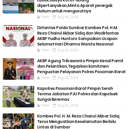
Lubuk buaya kota Padang
dipertanyakan,Minta Aparat penegak
Hukum untuk mengusutnya
Peter
Aug 06, 2026
Dirlantas Polda Sumbar Kombes Pol. H.M.
Reza Chairul Akbar Sidiq dan Wadirlantas
AKBP Yudho Huntoro Sampaikan Ucapan
Selamat Hari Dharma Wanita Nasional
Peter
Aug 06, 2026
AKBP Agung Tribawanto Pimpin Kenal Pamit
dan Pelantikan,Tegaskan komitmen
Penguatan Pelayanan Polres Pasaman Barat
Peter
Aug 02, 2026
Kapolres Pasaman Barat Pimpin Serah
Terima Jabatan PJU Polres dan Kapolsek
Sungai Beremas
Peter
Aug 02, 2026
Kombes Pol. H. M. Reza Chairul Akbar Sidiq
Terus Menguatkan Keselamatan Berlalu
Lintas di Sumbar