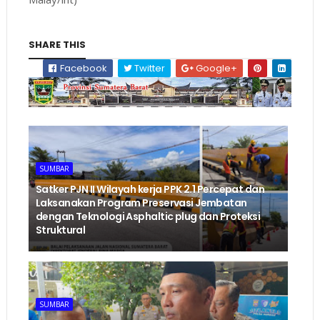
SHARE THIS
Facebook
Twitter
Google+
SUMBAR
‎Satker PJN II Wilayah kerja PPK 2.1 Percepat dan
Laksanakan Program Preservasi Jembatan
dengan Teknologi Asphaltic plug dan Proteksi
Struktural ‎
SUMBAR