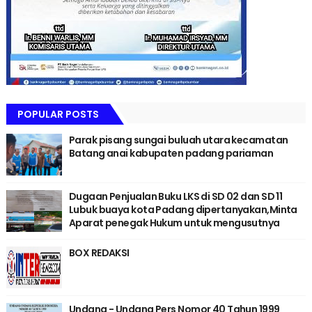
POPULAR POSTS
Parak pisang sungai buluah utara kecamatan
Batang anai kabupaten padang pariaman
Dugaan Penjualan Buku LKS di SD 02 dan SD 11
Lubuk buaya kota Padang dipertanyakan,Minta
Aparat penegak Hukum untuk mengusutnya
BOX REDAKSI
Undang - Undang Pers Nomor 40 Tahun 1999