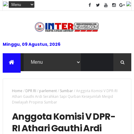
Minggu, 09 Agustus, 2026
Home
/
DPR RI
/
parlement
/
Sumbar
/
Anggota Komisi V DPR-RI
Athari Gauthi Ardi Serahkan Sapi Qurban Kesejumlah Mesjid
Diwilayah Propinsi Sumbar
Anggota Komisi V DPR-
RI Athari Gauthi Ardi