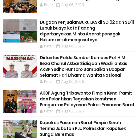
Peter
Aug 06, 2026
Dugaan Penjualan Buku LKS di SD 02 dan SD 11
Lubuk buaya kota Padang
dipertanyakan,Minta Aparat penegak
Hukum untuk mengusutnya
Peter
Aug 06, 2026
Dirlantas Polda Sumbar Kombes Pol. H.M.
Reza Chairul Akbar Sidiq dan Wadirlantas
AKBP Yudho Huntoro Sampaikan Ucapan
Selamat Hari Dharma Wanita Nasional
Peter
Aug 06, 2026
AKBP Agung Tribawanto Pimpin Kenal Pamit
dan Pelantikan,Tegaskan komitmen
Penguatan Pelayanan Polres Pasaman Barat
Peter
Aug 02, 2026
Kapolres Pasaman Barat Pimpin Serah
Terima Jabatan PJU Polres dan Kapolsek
Sungai Beremas