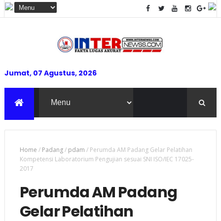
Jumat, 07 Agustus, 2026
Home
/
Padang
/
pdam
/
Perumda AM Padang Gelar Pelatihan
Kompetensi Laboratorium Pengujian sesuai SNI ISO/IEC 17025-
2017
Perumda AM Padang
Gelar Pelatihan