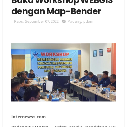
Buka Workshop WEBGIS
dengan Map-Bender
Rabu, September 07, 2022
Padang
,
pdam
Internewss.com
Padang(SUMBAR)
- Dalam rangka mendukung visi