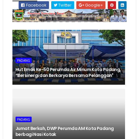
Facebook
Twitter
Google+
PADANG
Hut Emas Ke-50 Perumda Air Minum Kota Padang,
“Bersinergi dan Berkarya Bersama Pelanggan"
PADANG
Jumat Berkah, DWP Perumda AM Kota Padang
berbagi Nasi Kotak