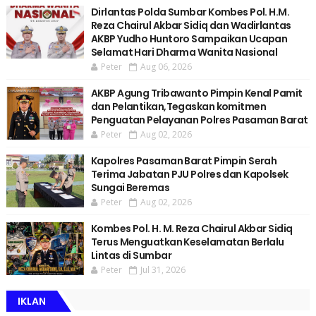
Dirlantas Polda Sumbar Kombes Pol. H.M.
Reza Chairul Akbar Sidiq dan Wadirlantas
AKBP Yudho Huntoro Sampaikan Ucapan
Selamat Hari Dharma Wanita Nasional
Peter
Aug 06, 2026
AKBP Agung Tribawanto Pimpin Kenal Pamit
dan Pelantikan,Tegaskan komitmen
Penguatan Pelayanan Polres Pasaman Barat
Peter
Aug 02, 2026
Kapolres Pasaman Barat Pimpin Serah
Terima Jabatan PJU Polres dan Kapolsek
Sungai Beremas
Peter
Aug 02, 2026
Kombes Pol. H. M. Reza Chairul Akbar Sidiq
Terus Menguatkan Keselamatan Berlalu
Lintas di Sumbar
Peter
Jul 31, 2026
IKLAN