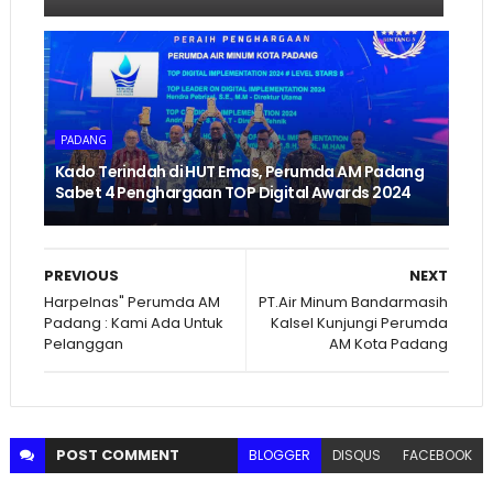
PADANG
Kado Terindah di HUT Emas, Perumda AM Padang
Sabet 4 Penghargaan TOP Digital Awards 2024
PREVIOUS
NEXT
Harpelnas" Perumda AM
PT.Air Minum Bandarmasih
Padang : Kami Ada Untuk
Kalsel Kunjungi Perumda
Pelanggan
AM Kota Padang
POST
COMMENT
BLOGGER
DISQUS
FACEBOOK