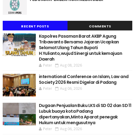
RECENT POSTS
COMMENTS
Kapolres Pasaman Barat AKBP Agung
Tribawanto Bersama Jajaran Ucapkan
Selamat Ulang Tahun Bupati
H.Yulianto,wujud Sinergi untuk kemajuan
Daerah
Peter
Aug 08, 2026
international Conference on Islam, Law and
Society 2026 Resmi Digelar di Padang
Peter
Aug 06, 2026
Dugaan Penjualan Buku LKS di SD 02 dan SD 11
Lubuk buaya kota Padang
dipertanyakan,Minta Aparat penegak
Hukum untuk mengusutnya
Peter
Aug 06, 2026