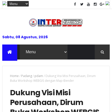
Sabtu, 08 Agustus, 2026
Home
/
Padang
/
pdam
/
Dukung Visi Misi Perusahaan, Dirum
Buka Workshop WEBGIS dengan Map-Bender
Dukung Visi Misi
Perusahaan, Dirum