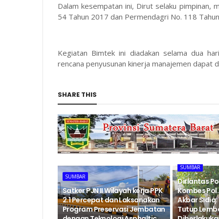
Dalam kesempatan ini, Dirut selaku pimpinan,
54 Tahun 2017 dan Permendagri No. 118 Tahun
Kegiatan Bimtek ini diadakan selama dua har
rencana penyusunan kinerja manajemen dapat di
SHARE THIS
SUMBAR
SUMBAR
Dirlantas P
‎Satker PJN II Wilayah kerja PPK
Kombes Pol. 
2.1 Percepat dan Laksanakan
Akbar Sidiq: 
Program Preservasi Jembatan
Tutup Lemb
dengan Teknologi Asphaltic
Diberlakukan