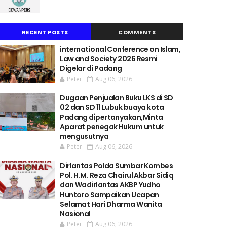
RECENT POSTS
COMMENTS
international Conference on Islam,
Law and Society 2026 Resmi
Digelar di Padang
Peter
Aug 06, 2026
Dugaan Penjualan Buku LKS di SD
02 dan SD 11 Lubuk buaya kota
Padang dipertanyakan,Minta
Aparat penegak Hukum untuk
mengusutnya
Peter
Aug 06, 2026
Dirlantas Polda Sumbar Kombes
Pol. H.M. Reza Chairul Akbar Sidiq
dan Wadirlantas AKBP Yudho
Huntoro Sampaikan Ucapan
Selamat Hari Dharma Wanita
Nasional
Peter
Aug 06, 2026