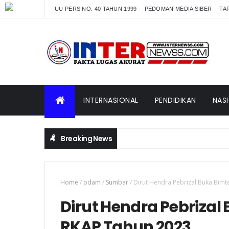
UU PERS NO. 40 TAHUN 1999
PEDOMAN MEDIA SIBER
TAR
INTERNASIONAL
PENDIDIKAN
NAS
Breaking News
Home
/
pdam
/
Sumbar
/
Dirut Hendra Pebrizal Buka Bim
Dirut Hendra Pebriza
RKAP Tahun 2023