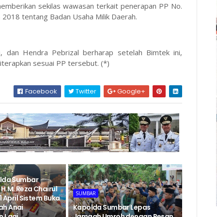
 memberikan sekilas wawasan terkait penerapan PP No.
 2018 tentang Badan Usaha Milik Daerah.
i, dan Hendra Pebrizal berharap setelah Bimtek ini,
terapkan sesuai PP tersebut. (*)
Facebook
Twitter
Google+
olda Sumbar
H.M. Reza Chairul
SUMBAR
1 April Sistem Buka
ah Anai
Kapolda Sumbar Lepas
 Lagi,
Jamaah Umroh dengan Pesan