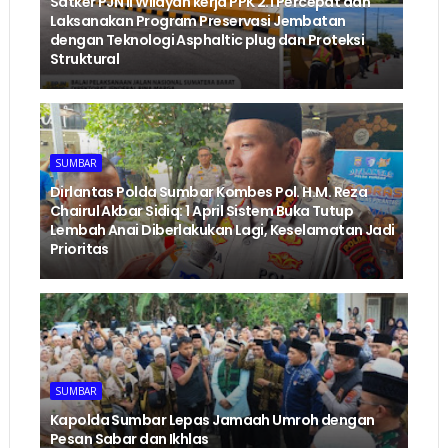
‎Satker PJN II Wilayah kerja PPK 2.1 Percepat dan
Laksanakan Program Preservasi Jembatan
dengan Teknologi Asphaltic plug dan Proteksi
Struktural ‎
SUMBAR
Dirlantas Polda Sumbar Kombes Pol. H.M. Reza
Chairul Akbar Sidiq: 1 April Sistem Buka Tutup
Lembah Anai Diberlakukan Lagi, Keselamatan Jadi
Prioritas
SUMBAR
Kapolda Sumbar Lepas Jamaah Umroh dengan
Pesan Sabar dan Ikhlas