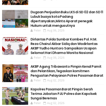
Dugaan Penjualan Buku LKS di SD 02 dan SD 11
Lubuk buaya kota Padang
dipertanyakan,Minta Aparat penegak
Hukum untuk mengusutnya
Peter
Aug 06, 2026
Dirlantas Polda Sumbar Kombes Pol. H.M.
Reza Chairul Akbar Sidiq dan Wadirlantas
AKBP Yudho Huntoro Sampaikan Ucapan
Selamat Hari Dharma Wanita Nasional
Peter
Aug 06, 2026
AKBP Agung Tribawanto Pimpin Kenal Pamit
dan Pelantikan,Tegaskan komitmen
Penguatan Pelayanan Polres Pasaman Barat
Peter
Aug 02, 2026
Kapolres Pasaman Barat Pimpin Serah
Terima Jabatan PJU Polres dan Kapolsek
Sungai Beremas
Peter
Aug 02, 2026