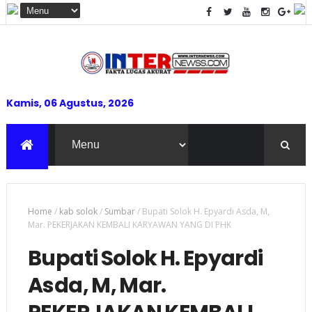
Kamis, 06 Agustus, 2026
Home
/
kab solok
/
Sumbar
/
Bupati Solok H. Epyardi Asda, M,
Mar. PEKERJAKAN KEMBALI KARYAWAN YANG DI PHK
Bupati Solok H. Epyardi
Asda, M, Mar.