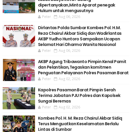
dipertanyakan,Minta Aparat penegak
Hukum untuk mengusutnya
Peter
Aug 06, 2026
Dirlantas Polda Sumbar Kombes Pol. H.M.
Reza Chairul Akbar Sidiq dan Wadirlantas
AKBP Yudho Huntoro Sampaikan Ucapan
Selamat Hari Dharma Wanita Nasional
Peter
Aug 06, 2026
AKBP Agung Tribawanto Pimpin Kenal Pamit
dan Pelantikan,Tegaskan komitmen
Penguatan Pelayanan Polres Pasaman Barat
Peter
Aug 02, 2026
Kapolres Pasaman Barat Pimpin Serah
Terima Jabatan PJU Polres dan Kapolsek
Sungai Beremas
Peter
Aug 02, 2026
Kombes Pol. H. M. Reza Chairul Akbar Sidiq
Terus Menguatkan Keselamatan Berlalu
Lintas di Sumbar