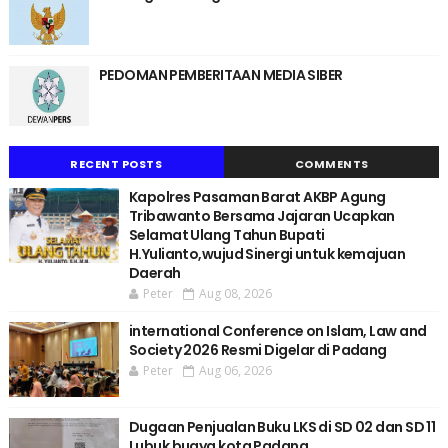
PEDOMAN PEMBERITAAN MEDIA SIBER
RECENT POSTS
COMMENTS
Kapolres Pasaman Barat AKBP Agung
Tribawanto Bersama Jajaran Ucapkan
Selamat Ulang Tahun Bupati
H.Yulianto,wujud Sinergi untuk kemajuan
Daerah
Peter
Aug 08, 2026
international Conference on Islam, Law and
Society 2026 Resmi Digelar di Padang
Peter
Aug 06, 2026
Dugaan Penjualan Buku LKS di SD 02 dan SD 11
Lubuk buaya kota Padang