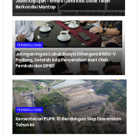
Jalan Kapujan - Rimbo Data Kab.Solok Telah
Berkondisi Mantap
PEMBANGUNAN
Jaringan Irigasi Lubuk Buaya Ditangani BWSS-V
Padang, Setelah Ada Penyerahan Aset Oleh
Pemkab dan DPRD
PEMBANGUNAN
Kementerian PUPR: 10 Bendungan Siap Diresmikan
Tahun Ini