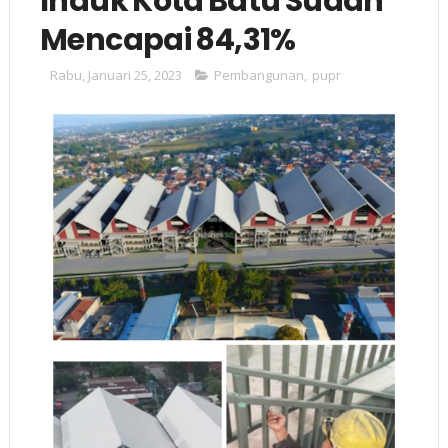
Induk Kota Batu Sudah
Mencapai 84,31%
Rabu, Januari 25, 2023
Pembangunan
,
pupr