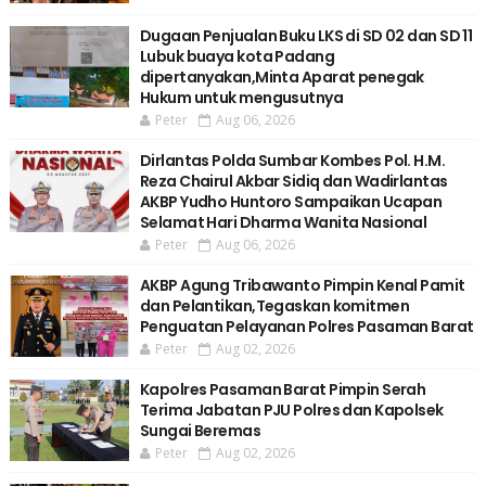
Dugaan Penjualan Buku LKS di SD 02 dan SD 11
Lubuk buaya kota Padang
dipertanyakan,Minta Aparat penegak
Hukum untuk mengusutnya
Peter
Aug 06, 2026
Dirlantas Polda Sumbar Kombes Pol. H.M.
Reza Chairul Akbar Sidiq dan Wadirlantas
AKBP Yudho Huntoro Sampaikan Ucapan
Selamat Hari Dharma Wanita Nasional
Peter
Aug 06, 2026
AKBP Agung Tribawanto Pimpin Kenal Pamit
dan Pelantikan,Tegaskan komitmen
Penguatan Pelayanan Polres Pasaman Barat
Peter
Aug 02, 2026
Kapolres Pasaman Barat Pimpin Serah
Terima Jabatan PJU Polres dan Kapolsek
Sungai Beremas
Peter
Aug 02, 2026