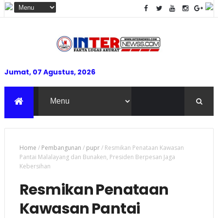
Jumat, 07 Agustus, 2026
Home
/
Pembangunan
/
pupr
/
Resmikan Penataan Kawasan
Pantai Malalayang dan Bunaken, Presiden Berpesan Jaga
Kebersihan
Resmikan Penataan
Kawasan Pantai