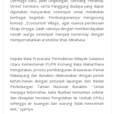
Dermaga baru, Jalan Lingkungan, Gerbang Penanda,
Street Furniture, serta Panggung Budaya yang dapat
digunakan masyarakat setempat untuk melakukan
berbagai kegiatan. Pembangunannya mengusung
konsep _Ecotourism Village_ agar nuansa perdesaan
tetap terjaga, salah satunya dengan memberdayakan
rumah warga setempat menjadi homestay dengan
mempertahankan arsitektur khas Minahasa.
Kepala Balai Prasarana Permukiman Wilayah Sulawesi
Utara Kementerian PUPR Komang Raka Maharthana
mengatakan, proses pembangunan di kawasan Pantai
Malalayang dan Bunaken dilaksanakan dengan penuh
kehati-hatian dengan petunjuk lapangan dari Badan
Perlindungan Taman Nasional Bunaken. "Untuk
menjaga kebersihan, kami libatkan komunitas sekitar
dan disiapkan Instalasi Pengolahan Air Limbah (IPAL)
sehingga air buangan dari warung tidak mencemari
laut," ujarnya.