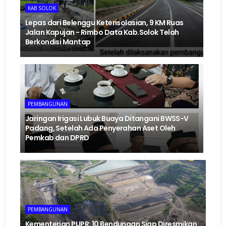
KAB SOLOK
Lepas dari Belenggu Keterisolasian, 9 KM Ruas
Jalan Kapujan - Rimbo Data Kab.Solok Telah
Berkondisi Mantap
PEMBANGUNAN
Jaringan Irigasi Lubuk Buaya Ditangani BWSS-V
Padang, Setelah Ada Penyerahan Aset Oleh
Pemkab dan DPRD
PEMBANGUNAN
Kementerian PUPR: 10 Bendungan Siap Diresmikan