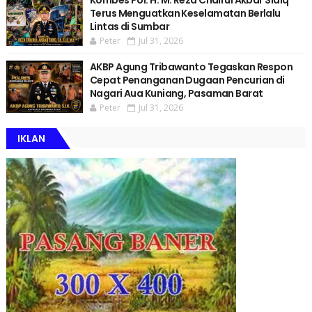
Kombes Pol. H. M. Reza Chairul Akbar Sidiq
Terus Menguatkan Keselamatan Berlalu
Lintas di Sumbar
Peter
Jul 31, 2026
AKBP Agung Tribawanto Tegaskan Respon
Cepat Penanganan Dugaan Pencurian di
Nagari Aua Kuniang, Pasaman Barat
Peter
Jul 31, 2026
IKLAN