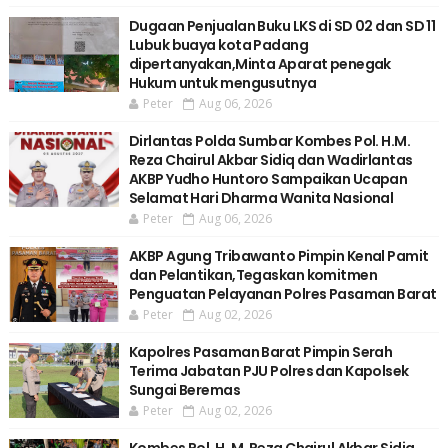
Dugaan Penjualan Buku LKS di SD 02 dan SD 11
Lubuk buaya kota Padang
dipertanyakan,Minta Aparat penegak
Hukum untuk mengusutnya
Peter
Aug 06, 2026
Dirlantas Polda Sumbar Kombes Pol. H.M.
Reza Chairul Akbar Sidiq dan Wadirlantas
AKBP Yudho Huntoro Sampaikan Ucapan
Selamat Hari Dharma Wanita Nasional
Peter
Aug 06, 2026
AKBP Agung Tribawanto Pimpin Kenal Pamit
dan Pelantikan,Tegaskan komitmen
Penguatan Pelayanan Polres Pasaman Barat
Peter
Aug 02, 2026
Kapolres Pasaman Barat Pimpin Serah
Terima Jabatan PJU Polres dan Kapolsek
Sungai Beremas
Peter
Aug 02, 2026