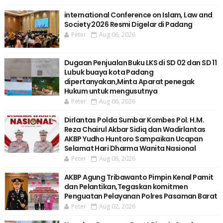
international Conference on Islam, Law and
Society 2026 Resmi Digelar di Padang
Peter
Aug 06, 2026
Dugaan Penjualan Buku LKS di SD 02 dan SD 11
Lubuk buaya kota Padang
dipertanyakan,Minta Aparat penegak
Hukum untuk mengusutnya
Peter
Aug 06, 2026
Dirlantas Polda Sumbar Kombes Pol. H.M.
Reza Chairul Akbar Sidiq dan Wadirlantas
AKBP Yudho Huntoro Sampaikan Ucapan
Selamat Hari Dharma Wanita Nasional
Peter
Aug 06, 2026
AKBP Agung Tribawanto Pimpin Kenal Pamit
dan Pelantikan,Tegaskan komitmen
Penguatan Pelayanan Polres Pasaman Barat
Peter
Aug 02, 2026