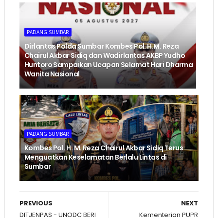
PADANG SUMBAR
Dirlantas Polda Sumbar Kombes Pol. H.M. Reza
Chairul Akbar Sidiq dan Wadirlantas AKBP Yudho
Huntoro Sampaikan Ucapan Selamat Hari Dharma
Wanita Nasional
PADANG SUMBAR
Kombes Pol. H. M. Reza Chairul Akbar Sidiq Terus
Menguatkan Keselamatan Berlalu Lintas di
Sumbar
PREVIOUS
NEXT
DITJENPAS - UNODC BERI
Kementerian PUPR