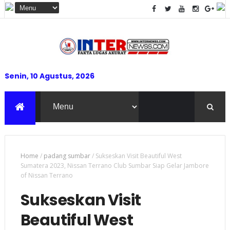
Senin, 10 Agustus, 2026
Home
/
padang sumbar
/
Sukseskan Visit Beautiful West
Sumatera 2023, Nissan Terrano Club Sumbar Siap Gelar Jambore
of Nissan Terrano
Sukseskan Visit
Beautiful West