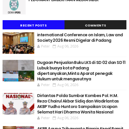
RECENT POSTS
COMMENTS
international Conference on Islam, Law and
Society 2026 Resmi Digelar di Padang
Peter
Aug 06, 2026
Dugaan Penjualan Buku LKS di SD 02 dan SD 11
Lubuk buaya kota Padang
dipertanyakan,Minta Aparat penegak
Hukum untuk mengusutnya
Peter
Aug 06, 2026
Dirlantas Polda Sumbar Kombes Pol. H.M.
Reza Chairul Akbar Sidiq dan Wadirlantas
AKBP Yudho Huntoro Sampaikan Ucapan
Selamat Hari Dharma Wanita Nasional
Peter
Aug 06, 2026
AKBP Agung Tribawanto Pimpin Kenal Pamit