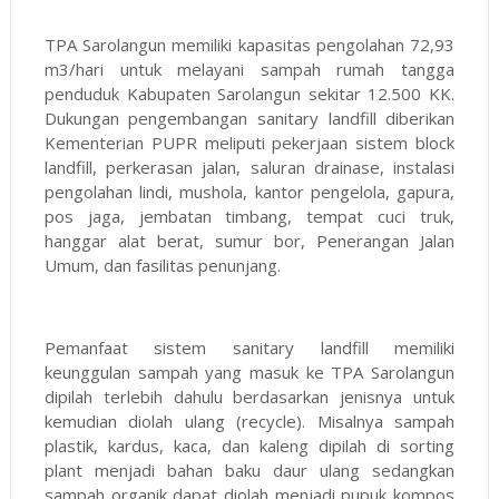
TPA Sarolangun memiliki kapasitas pengolahan 72,93
m3/hari untuk melayani sampah rumah tangga
penduduk Kabupaten Sarolangun sekitar 12.500 KK.
Dukungan pengembangan sanitary landfill diberikan
Kementerian PUPR meliputi pekerjaan sistem block
landfill, perkerasan jalan, saluran drainase, instalasi
pengolahan lindi, mushola, kantor pengelola, gapura,
pos jaga, jembatan timbang, tempat cuci truk,
hanggar alat berat, sumur bor, Penerangan Jalan
Umum, dan fasilitas penunjang.
Pemanfaat sistem sanitary landfill memiliki
keunggulan sampah yang masuk ke TPA Sarolangun
dipilah terlebih dahulu berdasarkan jenisnya untuk
kemudian diolah ulang (recycle). Misalnya sampah
plastik, kardus, kaca, dan kaleng dipilah di sorting
plant menjadi bahan baku daur ulang sedangkan
sampah organik dapat diolah menjadi pupuk kompos