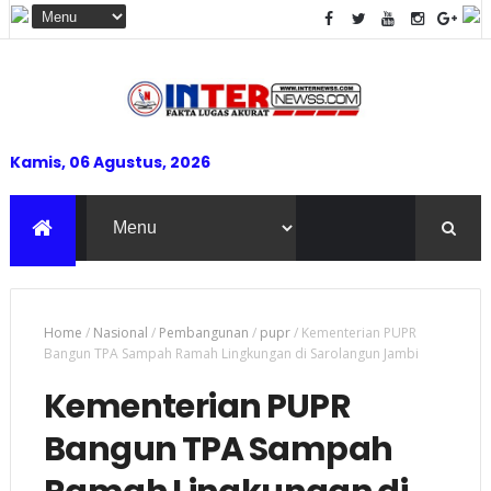
Kamis, 06 Agustus, 2026
Home
/
Nasional
/
Pembangunan
/
pupr
/
Kementerian PUPR
Bangun TPA Sampah Ramah Lingkungan di Sarolangun Jambi
Kementerian PUPR
Bangun TPA Sampah