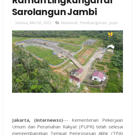
Ramah Lingkungan di
Sarolangun Jambi
Selasa, Mei 02, 2023
Nasional
,
Pembangunan
,
pupr
Jakarta, (internewss)
--- Kementerian Pekerjaan
Umum dan Perumahan Rakyat (PUPR) telah selesai
mengembangkan Tempat Pemrosesan Akhir (TPA)