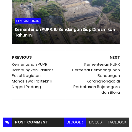
PEMBANGUNAN
Kementerian PUPR: 10 Bendungan Siap Diresmikan
Tahun Ini
PREVIOUS
NEXT
Kementerian PUPR
Kementerian PUPR
Rampungkan Fasilitas
Percepat Pembangunan
Pusat Kegiatan
Bendungan
Mahasiswa Politeknik
Karangnongko di
Negeri Padang
Perbatasan Bojonegoro
dan Blora
POST
COMMENT
BLOGGER
DISQUS
FACEBOOK