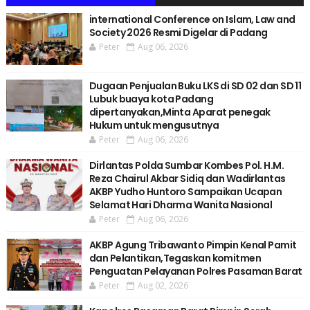
international Conference on Islam, Law and
Society 2026 Resmi Digelar di Padang
Peter
Aug 06, 2026
Dugaan Penjualan Buku LKS di SD 02 dan SD 11
Lubuk buaya kota Padang
dipertanyakan,Minta Aparat penegak
Hukum untuk mengusutnya
Peter
Aug 06, 2026
Dirlantas Polda Sumbar Kombes Pol. H.M.
Reza Chairul Akbar Sidiq dan Wadirlantas
AKBP Yudho Huntoro Sampaikan Ucapan
Selamat Hari Dharma Wanita Nasional
Peter
Aug 06, 2026
AKBP Agung Tribawanto Pimpin Kenal Pamit
dan Pelantikan,Tegaskan komitmen
Penguatan Pelayanan Polres Pasaman Barat
Peter
Aug 02, 2026