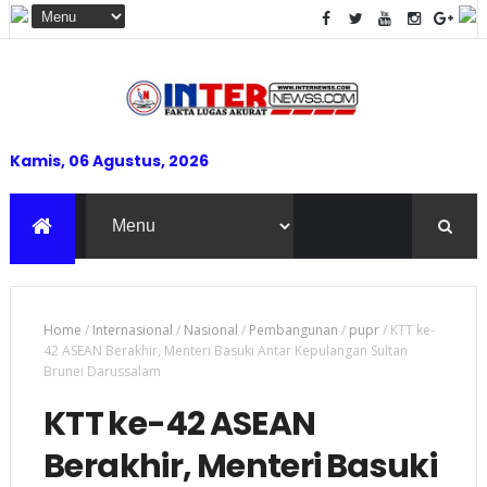
Kamis, 06 Agustus, 2026
Home
/
Internasional
/
Nasional
/
Pembangunan
/
pupr
/
KTT ke-
42 ASEAN Berakhir, Menteri Basuki Antar Kepulangan Sultan
Brunei Darussalam
KTT ke-42 ASEAN
Berakhir, Menteri Basuki