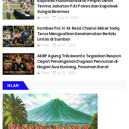
Kapolres Pasaman Barat Pimpin Serah
Terima Jabatan PJU Polres dan Kapolsek
Sungai Beremas
Peter
Aug 02, 2026
Kombes Pol. H. M. Reza Chairul Akbar Sidiq
Terus Menguatkan Keselamatan Berlalu
Lintas di Sumbar
Peter
Jul 31, 2026
AKBP Agung Tribawanto Tegaskan Respon
Cepat Penanganan Dugaan Pencurian di
Nagari Aua Kuniang, Pasaman Barat
Peter
Jul 31, 2026
IKLAN