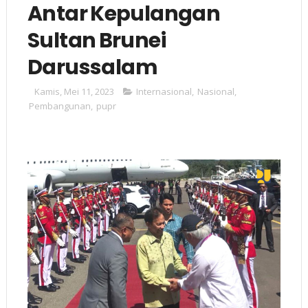
Antar Kepulangan
Sultan Brunei
Darussalam
Kamis, Mei 11, 2023
Internasional
,
Nasional
,
Pembangunan
,
pupr