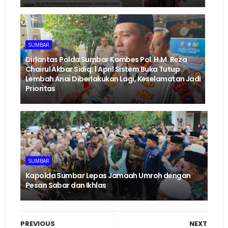
SUMBAR
Dirlantas Polda Sumbar Kombes Pol. H.M. Reza
Chairul Akbar Sidiq: 1 April Sistem Buka Tutup
Lembah Anai Diberlakukan Lagi, Keselamatan Jadi
Prioritas
SUMBAR
Kapolda Sumbar Lepas Jamaah Umroh dengan
Pesan Sabar dan Ikhlas
PREVIOUS
NEXT