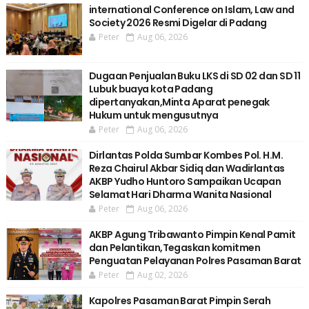
international Conference on Islam, Law and
Society 2026 Resmi Digelar di Padang
Peter
Aug 06, 2026
Dugaan Penjualan Buku LKS di SD 02 dan SD 11
Lubuk buaya kota Padang
dipertanyakan,Minta Aparat penegak
Hukum untuk mengusutnya
Peter
Aug 06, 2026
Dirlantas Polda Sumbar Kombes Pol. H.M.
Reza Chairul Akbar Sidiq dan Wadirlantas
AKBP Yudho Huntoro Sampaikan Ucapan
Selamat Hari Dharma Wanita Nasional
Peter
Aug 06, 2026
AKBP Agung Tribawanto Pimpin Kenal Pamit
dan Pelantikan,Tegaskan komitmen
Penguatan Pelayanan Polres Pasaman Barat
Peter
Aug 02, 2026
Kapolres Pasaman Barat Pimpin Serah