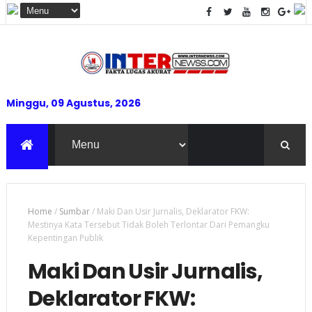
Minggu, 09 Agustus, 2026
Home
/
Sumbar
/
Maki Dan Usir Jurnalis, Deklarator FKW:
Mestinya Kata Tersebut Tidak Boleh Terlontar Dari Pemangku
Kepentingan Publik
Maki Dan Usir Jurnalis,
Deklarator FKW: