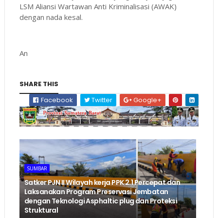
LSM Aliansi Wartawan Anti Kriminalisasi (AWAK)
dengan nada kesal.
An
SHARE THIS
Facebook
Twitter
Google+
SUMBAR
‎Satker PJN II Wilayah kerja PPK 2.1 Percepat dan
Laksanakan Program Preservasi Jembatan
dengan Teknologi Asphaltic plug dan Proteksi
Struktural ‎