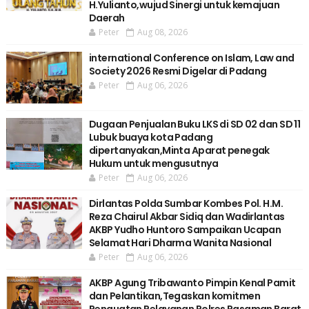
H.Yulianto,wujud Sinergi untuk kemajuan
Daerah
Peter
Aug 08, 2026
international Conference on Islam, Law and
Society 2026 Resmi Digelar di Padang
Peter
Aug 06, 2026
Dugaan Penjualan Buku LKS di SD 02 dan SD 11
Lubuk buaya kota Padang
dipertanyakan,Minta Aparat penegak
Hukum untuk mengusutnya
Peter
Aug 06, 2026
Dirlantas Polda Sumbar Kombes Pol. H.M.
Reza Chairul Akbar Sidiq dan Wadirlantas
AKBP Yudho Huntoro Sampaikan Ucapan
Selamat Hari Dharma Wanita Nasional
Peter
Aug 06, 2026
AKBP Agung Tribawanto Pimpin Kenal Pamit
dan Pelantikan,Tegaskan komitmen
Penguatan Pelayanan Polres Pasaman Barat