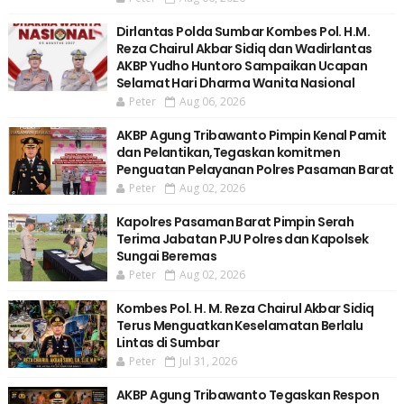
Dirlantas Polda Sumbar Kombes Pol. H.M.
Reza Chairul Akbar Sidiq dan Wadirlantas
AKBP Yudho Huntoro Sampaikan Ucapan
Selamat Hari Dharma Wanita Nasional
Peter
Aug 06, 2026
AKBP Agung Tribawanto Pimpin Kenal Pamit
dan Pelantikan,Tegaskan komitmen
Penguatan Pelayanan Polres Pasaman Barat
Peter
Aug 02, 2026
Kapolres Pasaman Barat Pimpin Serah
Terima Jabatan PJU Polres dan Kapolsek
Sungai Beremas
Peter
Aug 02, 2026
Kombes Pol. H. M. Reza Chairul Akbar Sidiq
Terus Menguatkan Keselamatan Berlalu
Lintas di Sumbar
Peter
Jul 31, 2026
AKBP Agung Tribawanto Tegaskan Respon