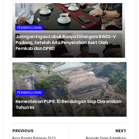
PEMBANGUNAN
Jaringan Irigasi Lubuk Buaya Ditangani BWSS-V
Padang, Setelah Ada Penyerahan Aset Oleh
Pemkab dan DPRD
PEMBANGUNAN
Kementerian PUPR: 10 Bendungan Siap Diresmikan
Tahun Ini
PREVIOUS
NEXT
Rori Pasla Pimpin TLCI
Bupati Siap Fasilitasi