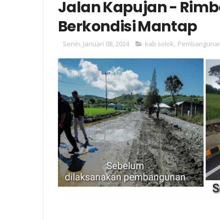
Jalan Kapujan - Rimb
Berkondisi Mantap
Senin, Januari 08, 2024
kab solok
,
Pembanguna