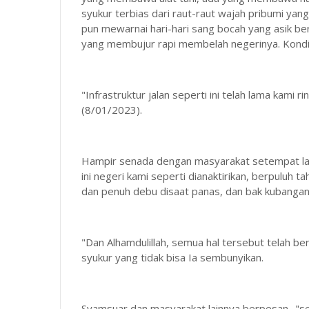
syukur terbias dari raut-raut wajah pribumi yan
pun mewarnai hari-hari sang bocah yang asik b
yang membujur rapi membelah negerinya. Kondisi
"Infrastruktur jalan seperti ini telah lama kami 
(8/01/2023).
Hampir senada dengan masyarakat setempat la
ini negeri kami seperti dianaktirikan, berpuluh 
dan penuh debu disaat panas, dan bak kubangan
"Dan Alhamdulillah, semua hal tersebut telah b
syukur yang tidak bisa Ia sembunyikan.
Syamsuar dan masyarakat lainnya berpesan.. "se