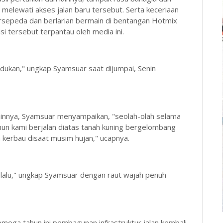
g melewati akses jalan baru tersebut. Serta keceriaan
ersepeda dan berlarian bermain di bentangan Hotmix
 tersebut terpantau oleh media ini.
rindukan," ungkap Syamsuar saat dijumpai, Senin
innya, Syamsuar menyampaikan, "seolah-olah selama
tahun kami berjalan diatas tanah kuning bergelombang
 kerbau disaat musim hujan," ucapnya.
erlalu," ungkap Syamsuar dengan raut wajah penuh
moga tahun ini pembagunan infrastruktur jalan kembali