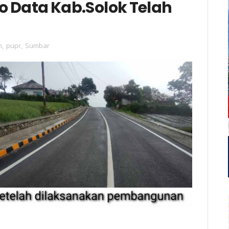
o Data Kab.Solok Telah
n
,
pupr
,
Sumbar