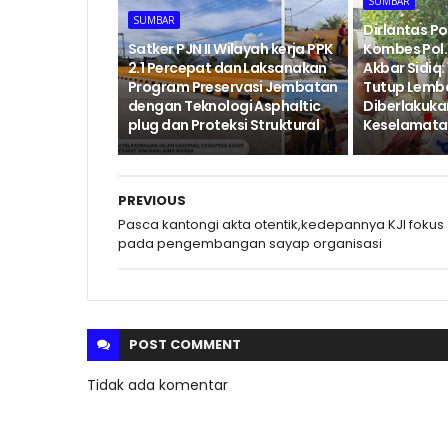
SUMBAR
SUMBAR
Dirlantas P
‎Satker PJN II Wilayah kerja PPK
Kombes Pol. 
2.1 Percepat dan Laksanakan
Akbar Sidiq: 
Program Preservasi Jembatan
Tutup Lemb
dengan Teknologi Asphaltic
Diberlakukan
plug dan Proteksi Struktural ‎
Keselamatan
PREVIOUS
Pasca kantongi akta otentik,kedepannya KJI fokus
pada pengembangan sayap organisasi
POST
COMMENT
Tidak ada komentar