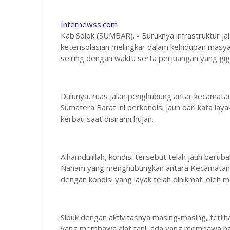
Internewss.com
Kab.Solok (SUMBAR). - Buruknya infrastruktur j
keterisolasian melingkar dalam kehidupan masy
seiring dengan waktu serta perjuangan yang gigi
Dulunya, ruas jalan penghubung antar kecamatan
Sumatera Barat ini berkondisi jauh dari kata lay
kerbau saat disirami hujan.
Alhamdulillah, kondisi tersebut telah jauh berub
Nanam yang menghubungkan antara Kecamatan
dengan kondisi yang layak telah dinikmati oleh m
Sibuk dengan aktivitasnya masing-masing, terlih
yang membawa alat tani, ada yang membawa hasi