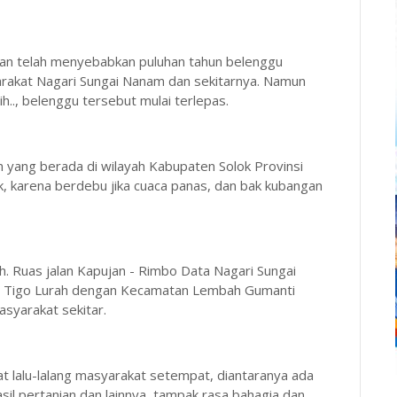
alan telah menyebabkan puluhan tahun belenggu
arakat Nagari Sungai Nanam dan sekitarnya. Namun
h.., belenggu tersebut mulai terlepas.
 yang berada di wilayah Kabupaten Solok Provinsi
ak, karena berdebu jika cuaca panas, dan bak kubangan
ah. Ruas jalan Kapujan - Rimbo Data Nagari Sungai
 Tigo Lurah dengan Kecamatan Lembah Gumanti
asyarakat sekitar.
at lalu-lalang masyarakat setempat, diantaranya ada
l pertanian dan lainnya, tampak rasa bahagia dan