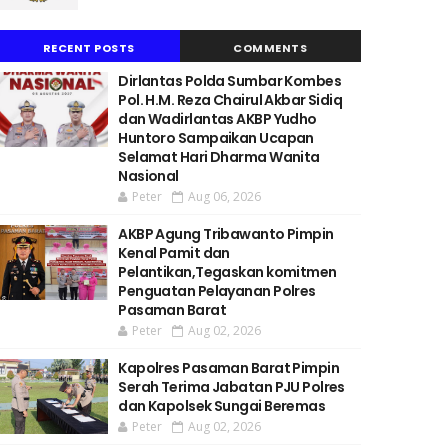
RECENT POSTS
COMMENTS
Dirlantas Polda Sumbar Kombes
Pol. H.M. Reza Chairul Akbar Sidiq
dan Wadirlantas AKBP Yudho
Huntoro Sampaikan Ucapan
Selamat Hari Dharma Wanita
Nasional
Peter
Aug 06, 2026
AKBP Agung Tribawanto Pimpin
Kenal Pamit dan
Pelantikan,Tegaskan komitmen
Penguatan Pelayanan Polres
Pasaman Barat
Peter
Aug 02, 2026
Kapolres Pasaman Barat Pimpin
Serah Terima Jabatan PJU Polres
dan Kapolsek Sungai Beremas
Peter
Aug 02, 2026