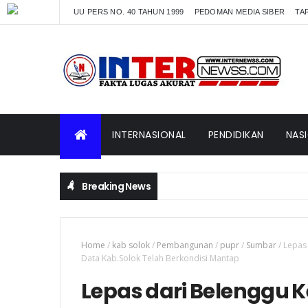
UU PERS NO. 40 TAHUN 1999
PEDOMAN MEDIA SIBER
TAR
INTERNASIONAL
PENDIDIKAN
NAS
Breaking News
Home
/
kab solok
/
Pembangunan
/
pupr
/
Sumbar
/
Lepas 
Data Kab.Solok Telah Berkondisi Mantap
Lepas dari Belenggu K