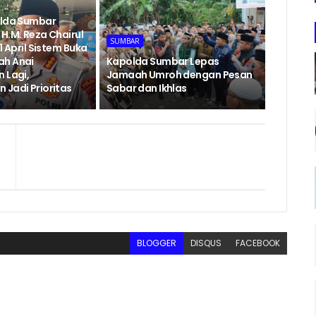
olda Sumbar
H.M. Reza Chairul
SUMBAR
1 April Sistem Buka
ah Anai
Kapolda Sumbar Lepas
 Lagi,
Jamaah Umroh dengan Pesan
 Jadi Prioritas
Sabar dan Ikhlas
BLOGGER
DISQUS
FACEBOOK