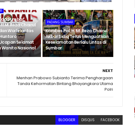
AR
olda Sumbar
PADANG SUMBAR
H.M. Reza Chairul
 dan Wadirlantas
Kombes Pol. H. M. Reza Chairul
 Huntoro
Akbar Sidiq Terus Menguatkan
Ucapan Selamat
Keselamatan Berlalu Lintas di
 Wanita Nasional
Sumbar
NEXT
Menhan Prabowo Subianto Terima Penghargaan
Tanda Kehormatan Bintang Bhayangkara Utama
Polri
BLOGGER
DISQUS
FACEBOOK