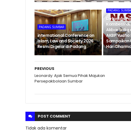
PADANG SUMB
Dirlantas P
Kombes Pol. 
PADANG SUMBAR
Akbar Sidiq
international Conference on
AKBP Yudho
Islam, Law and Society 2026
Sampaikan 
Resmi Digelar di Padang
Hari Dharma
PREVIOUS
Leonardy: Ajak Semua Pihak Majukan
Persepakbolaan Sumbar
POST
COMMENT
Tidak ada komentar