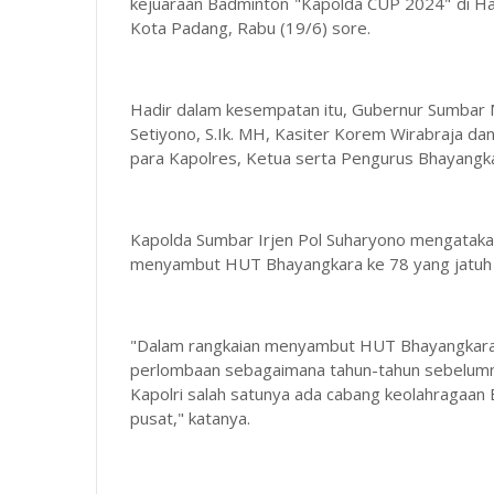
kejuaraan Badminton "Kapolda CUP 2024" di Hal
Kota Padang, Rabu (19/6) sore.
Hadir dalam kesempatan itu, Gubernur Sumbar 
Setiyono, S.Ik. MH, Kasiter Korem Wirabraja da
para Kapolres, Ketua serta Pengurus Bhayangka
Kapolda Sumbar Irjen Pol Suharyono mengatakan
menyambut HUT Bhayangkara ke 78 yang jatuh pa
"Dalam rangkaian menyambut HUT Bhayangkara k
perlombaan sebagaimana tahun-tahun sebelumnya
Kapolri salah satunya ada cabang keolahragaan 
pusat," katanya.