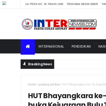
UU PERS NO. 40 TAHUN 1999
PEDOMAN MEDIA SIBER
TAR
INTERNASIONAL
PENDIDIKAN
NAS
Breaking News
Home
/
padang sumbar
/
HUT Bhayangkara ke-78, Kapold
HUT Bhayangkara ke-
buka Kejuaraan Bulu 