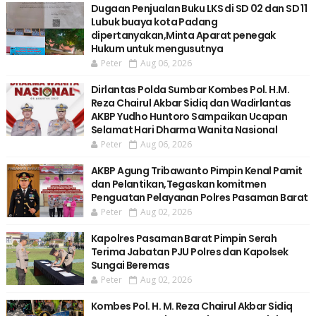
Dugaan Penjualan Buku LKS di SD 02 dan SD 11
Lubuk buaya kota Padang
dipertanyakan,Minta Aparat penegak
Hukum untuk mengusutnya
Peter
Aug 06, 2026
Dirlantas Polda Sumbar Kombes Pol. H.M.
Reza Chairul Akbar Sidiq dan Wadirlantas
AKBP Yudho Huntoro Sampaikan Ucapan
Selamat Hari Dharma Wanita Nasional
Peter
Aug 06, 2026
AKBP Agung Tribawanto Pimpin Kenal Pamit
dan Pelantikan,Tegaskan komitmen
Penguatan Pelayanan Polres Pasaman Barat
Peter
Aug 02, 2026
Kapolres Pasaman Barat Pimpin Serah
Terima Jabatan PJU Polres dan Kapolsek
Sungai Beremas
Peter
Aug 02, 2026
Kombes Pol. H. M. Reza Chairul Akbar Sidiq