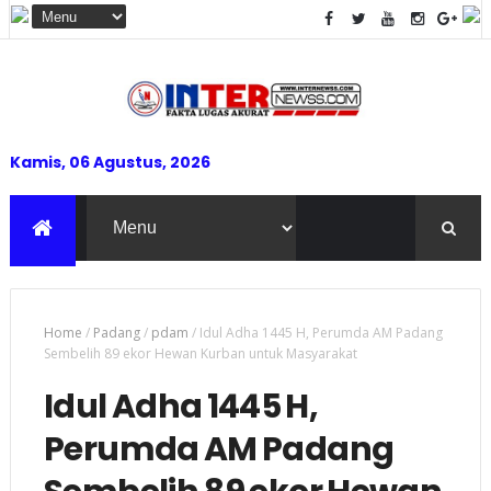
Kamis, 06 Agustus, 2026
Home
/
Padang
/
pdam
/
Idul Adha 1445 H, Perumda AM Padang
Sembelih 89 ekor Hewan Kurban untuk Masyarakat
Idul Adha 1445 H,
Perumda AM Padang